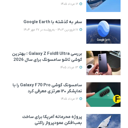
12 مرداد 1405
سفر به گذشته با Google Earth
17 فروردین 1403 - به‌روزشده در 27 مهر 1404
بررسی Galaxy Z Fold8 Ultra ؛ بهترین
گوشی تاشو سامسونگ برای سال 2026
13 مرداد 1405
سامسونگ گوشی Galaxy F70 Pro را با
نمایشگر ۱۲۰ هرتزی معرفی کرد
12 مرداد 1405
پروژه محرمانه آمریکا برای ساخت
بمب‌افکن عمودپرواز راکتی