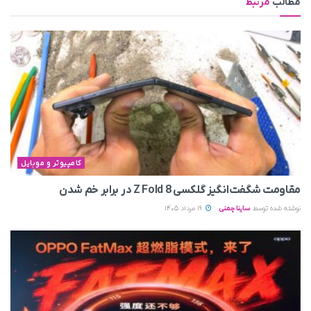
مطالب
مرتبط
کامپیوتر و موبایل
مقاومت شگفت‌انگیز گلکسی Z Fold 8 در برابر خم شدن
نوشته شده توسط
ساینا چمنی
19 مرداد 1405