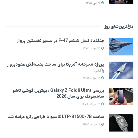
21 تیر 1405
داغ‌ترین‌های روز
جنگنده نسل ششم F-47 در مسیر نخستین پرواز
12 مرداد 1405
پروژه محرمانه آمریکا برای ساخت بمب‌افکن عمودپرواز
راکتی
12 مرداد 1405
بررسی Galaxy Z Fold8 Ultra ؛ بهترین گوشی تاشو
سامسونگ برای سال 2026
13 مرداد 1405
ساعت LTP-B150D-7B کاسیو با طراحی رترو عرضه شد
19 مرداد 1405