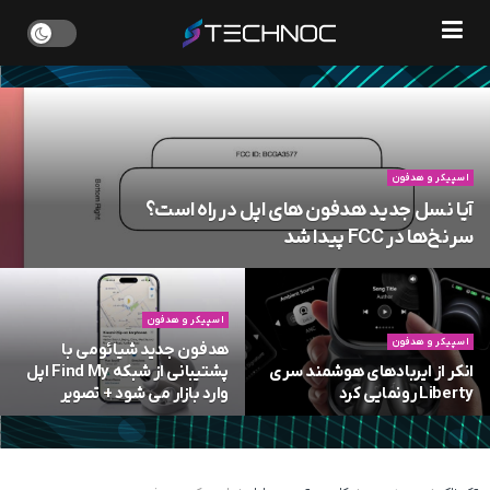
اسپیکر و هدفون
آیا نسل جدید هدفون های اپل در راه است؟
سرنخ‌ها در FCC پیدا شد
اسپیکر و هدفون
اسپیکر و هدفون
هدفون جدید شیائومی با
انکر از ایربادهای هوشمند سری
پشتیبانی از شبکه Find My اپل
Liberty رونمایی کرد
وارد بازار می‌ شود + تصویر