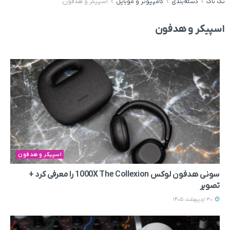
تک ناک
دسته‌بندی
کامپیوتر و موبایل
اسپیکر و هدفون
اسپیکر و هدفون
اسپیکر و هدفون
سونی هدفون لوکس 1000X The Collexion را معرفی کرد +
تصویر
30 اردیبهشت 1405