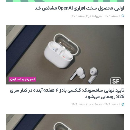
اولین محصول سخت افزاری OpenAI مشخص شد
1 اسفند 1404 - به‌روزشده در 2 اسفند 1404
اسپیکر و هدفون
تأیید نهایی سامسونگ: گلکسی بادز ۴ هفته آینده در کنار سری
S26 رونمایی می‌شود
1 اسفند 1404 - به‌روزشده در 2 اسفند 1404