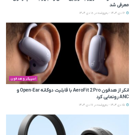
معرفی شد
16 دی 1404 - به‌روزشده در 18 دی 1404
اسپیکر و هدفون
انکر از هدفون AeroFit 2 Pro با قابلیت دوگانه Open-Ear و
ANC رونمایی کرد
15 دی 1404 - به‌روزشده در 17 دی 1404