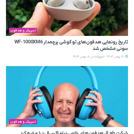
اسپیکر و هدفون
تاریخ رونمایی هدفون‌های تو گوشی پرچمدار WF-1000XM6
سونی مشخص شد
17 بهمن 1404 - به‌روزشده در 18 بهمن 1404
اسپیکر و هدفون
شرکت JLab هدفون‌های خاص «بلو اِکس‌اِل» را عرضه کرد