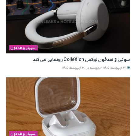
اسپیکر و هدفون
سونی از هدفون لوکس ColleXion رونمایی می‌ کند
29 اردیبهشت 1405 - به‌روزشده در 30 اردیبهشت 1405
اسپیکر و هدفون