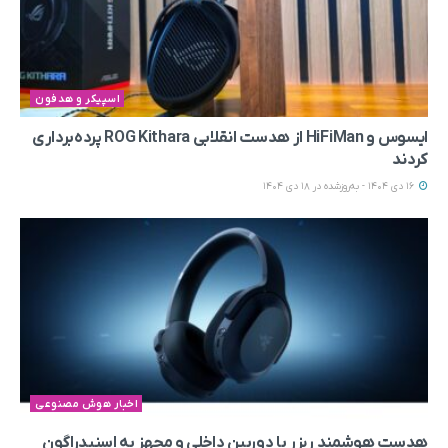
اسپیکر و هدفون
ایسوس و HiFiMan از هدست انقلابی ROG Kithara پرده‌برداری
کردند
16 دی 1404 - به‌روزشده در 18 دی 1404
اخبار هوش مصنوعی
هدست هوشمند ریزر با دوربین داخلی و مجهز به اسنپدراگون