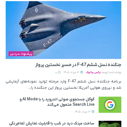
پیشنهاد سردبیر
جنگنده نسل ششم F-47 در مسیر نخستین پرواز
نوشته شده توسط
نرگس چالوک
12 مرداد 1405
0
برنامه جنگنده نسل ششم F-47 وارد مرحله تولید نمونه‌های آزمایشی
شد و نیروی هوایی آمریکا نخستین پرواز این جنگنده را...
گوگل جستجوی صوتی اندروید را با AI Mode و
Search Live متحول می‌کند
12 مرداد 1405
ساخت عینک دید در شب با قابلیت نمایش تمام‌رنگی