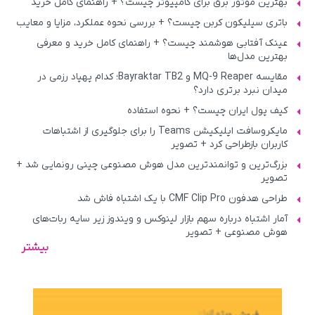
بهترین موتور برق برای کامپیوتر چیست؟ + راهنمای کامل خرید
باتری سیلیکون کربن چیست؟ + بررسی نحوه عملکرد، مزایا و معایب
عینک آفتابی هوشمند چیست؟ + راهنمای کامل خرید و معرفی
بهترین مدل‌ها
مقایسه MQ-9 Reaper و Bayraktar TB2؛ کدام پهپاد رزمی در
میدان نبرد برتری دارد؟
کیف پول ایران چیست؟ + نحوه استفاده
مایکروسافت اپلیکیشن Teams را برای جلوگیری از اشتباهات
کاربران بازطراحی کرد + تصویر
بزرگ‌ترین و توانمندترین مدل هوش مصنوعی چینی رونمایی شد +
تصویر
طراحی هدفون CMF Clip Pro با یک اشتباه فاش شد
آمار اشتباه درباره سهم بازار لینوکس و ویندوز زیر سایه ربات‌های
هوش مصنوعی + تصویر
بیشتر