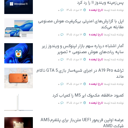
پس‌زمینه ویندوز ۱۱ را رد کرد
نوشته شده توسط
تارخ ترهنده
12 مرداد 1405
0
اپل با گزارش‌های امنیتی بی‌کیفیت هوش مصنوعی
مقابله می‌کند
نوشته شده توسط
تارخ ترهنده
12 مرداد 1405
0
آمار اشتباه درباره سهم بازار لینوکس و ویندوز زیر
سایه ربات‌های هوش مصنوعی + تصویر
نوشته شده توسط
تارخ ترهنده
12 مرداد 1405
0
تراشه A19 Pro در اجرای شبیه‌ساز بازی GTA 5 ناکام
ماند
نوشته شده توسط
تارخ ترهنده
12 مرداد 1405
0
کمبود حافظه، مک‌بوک ایر M5 را کمیاب کرد
نوشته شده توسط
تارخ ترهنده
12 مرداد 1405
0
عرضه اولین فریم‌ور UEFI متن‌باز برای پلتفرم AM5
شرکت AMD