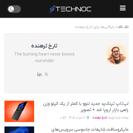
تک ناک
»
بایگانی‌ها برای تارخ ترهنده
تارخ ترهنده
The burning heart never knows
surrender.
لپ‌تاپ تینک‌پد جدید لنوو با کمتر از یک کیلو وزن
راهی بازار اروپا شد + تصویر
نوشته شده توسط
تارخ ترهنده
12 مرداد 1405
0
مایکروسافت شایعات جاسوسی سرویس‌های