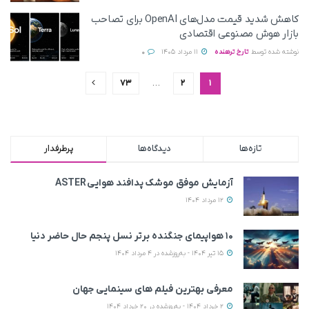
کاهش شدید قیمت مدل‌های OpenAI برای تصاحب
بازار هوش مصنوعی اقتصادی
نوشته شده توسط
تارخ ترهنده
11 مرداد 1405
0
73
…
2
1
تازه‌ها
دیدگاه‌ها
پرطرفدار
آزمایش موفق موشک پدافند هوایی ASTER
12 مرداد 1404
۱۰ هواپیمای جنگنده برتر نسل پنجم حال حاضر دنیا
15 تیر 1404 - به‌روزشده در 4 مرداد 1404
معرفی بهترین فیلم های سینمایی جهان
2 خرداد 1404 - به‌روزشده در 20 خرداد 1404