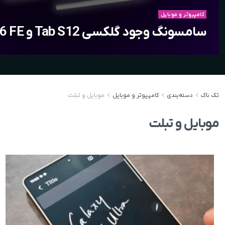
کامپیوتر و موبایل
سامسونگ وجود گلکسی Tab S12 و S26 FE را تایید کرد
تک ناک
دسته‌بندی
کامپیوتر و موبایل
موبایل و تبلت
موبایل و تبلت