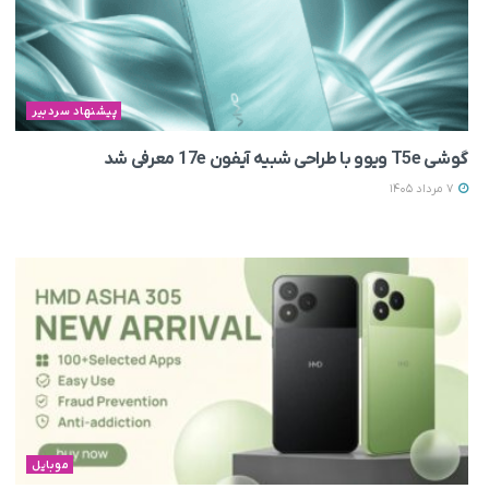
پیشنهاد سردبیر
گوشی T5e ویوو با طراحی شبیه آیفون 17e معرفی شد
7 مرداد 1405
موبایل