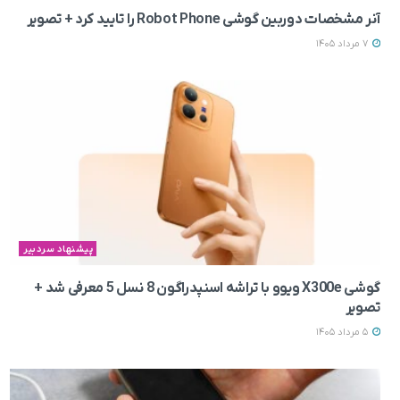
آنر مشخصات دوربین گوشی Robot Phone را تایید کرد + تصویر
7 مرداد 1405
پیشنهاد سردبیر
گوشی X300e ویوو با تراشه اسنپدراگون 8 نسل 5 معرفی شد +
تصویر
5 مرداد 1405