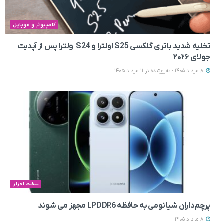
کامپیوتر و موبایل
تخلیه شدید باتری گلکسی S25 اولترا و S24 اولترا پس از آپدیت
جولای ۲۰۲۶
8 مرداد 1405 - به‌روزشده در 11 مرداد 1405
سخت افزار
پرچم‌داران شیائومی به حافظه LPDDR6 مجهز می‌ شوند
8 مرداد 1405