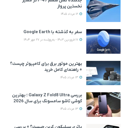
جنگنده نسل ششم F-47 در مسیر
نخستین پرواز
12 مرداد 1405
سفر به گذشته با Google Earth
17 فروردین 1403 - به‌روزشده در 27 مهر 1404
بهترین موتور برق برای کامپیوتر چیست؟
+ راهنمای کامل خرید
13 مرداد 1405
بررسی Galaxy Z Fold8 Ultra ؛ بهترین
گوشی تاشو سامسونگ برای سال 2026
13 مرداد 1405
باتری سیلیکون کربن چیست؟ + بررسی