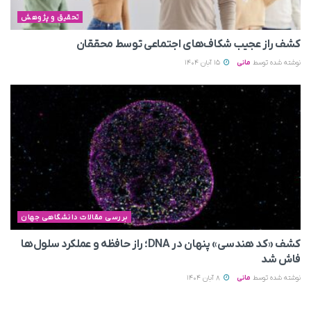
تحقیق و پژوهش
کشف راز عجیب شکاف‌های اجتماعی توسط محققان
نوشته شده توسط
مانی
15 آبان 1404
بررسی مقالات دانشگاهی جهان
کشف «کد هندسی» پنهان در DNA؛ راز حافظه و عملکرد سلول‌ها
فاش شد
نوشته شده توسط
مانی
8 آبان 1404