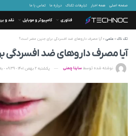
صفحه اصلی
همه اخبار
تبلیغات تکناک
درباره ما
تماس با ما
فناوری
کامپیوتر و موبایل
نقد و بر
تک ناک
»
علمی
»
آیا مصرف داروهای ضد افسردگی برای جنین مضر است؟
آیا مصرف داروهای ضد افسردگی ب
نوشته شده توسط
ساینا چمنی
یکشنبه 2 بهمن 1401 - 09:39 - به‌روزشده در یکشنبه 25 شهریور 1403 - 08:34