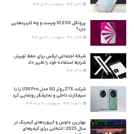
20 تیر 1404 - به‌روزشده در 21 تیر 1404
پروتکل VLESS چیست و چه کاربردهایی
دارد؟
25 آذر 1402 - به‌روزشده در 27 مهر 1404
شبکه اجتماعی ایکس برای حفظ توییتر،
شرایط استفاده خود را تغییر داد
26 آذر 1404
شرکت ZTE روتر 5G مدل U30 Pro را با
سیم‌کارت داخلی و نمایشگر رونمایی کرد
20 مرداد 1404 - به‌روزشده در 21 مرداد 1404
بهترین ماوس و کیبوردهای گیمینگ در
سال 2025؛ انتخابی برای گیمرهای