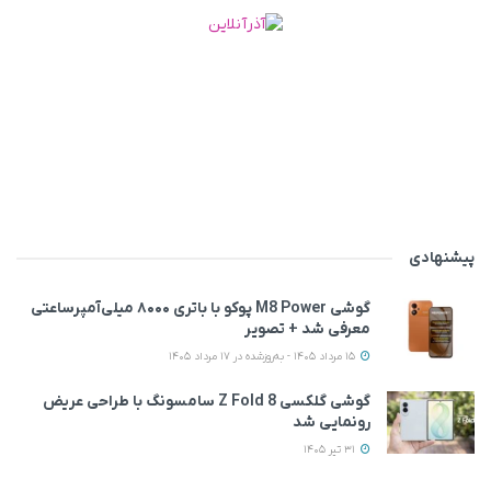
پیشنهادی
گوشی M8 Power پوکو با باتری ۸۰۰۰ میلی‌آمپرساعتی
معرفی شد + تصویر
15 مرداد 1405 - به‌روزشده در 17 مرداد 1405
گوشی گلکسی Z Fold 8 سامسونگ با طراحی عریض‌
رونمایی شد
31 تیر 1405