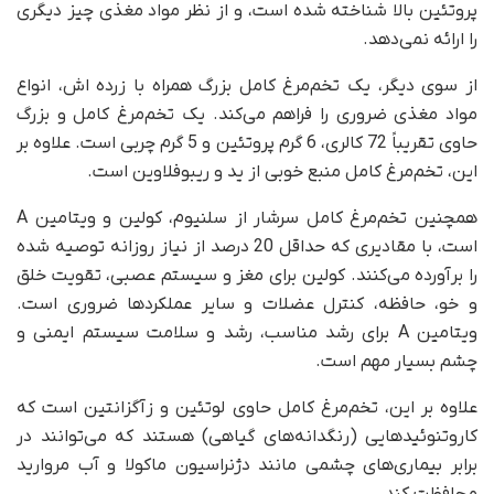
پروتئین بالا شناخته شده است، و از نظر مواد مغذی چیز دیگری
را ارائه نمی‌دهد.
از سوی دیگر، یک تخم‌مرغ کامل بزرگ همراه با زرده اش، انواع
مواد مغذی ضروری را فراهم می‌کند. یک تخم‌مرغ کامل و بزرگ
حاوی تقریباً 72 کالری، 6 گرم پروتئین و 5 گرم چربی است. علاوه بر
این، تخم‌مرغ کامل منبع خوبی از ید و ریبوفلاوین است.
همچنین تخم‌مرغ کامل سرشار از سلنیوم، کولین و ویتامین A
است، با مقادیری که حداقل 20 درصد از نیاز روزانه توصیه شده
را برآورده می‌کنند. کولین برای مغز و سیستم عصبی، تقویت خلق
و خو، حافظه، کنترل عضلات و سایر عملکردها ضروری است.
ویتامین A برای رشد مناسب، رشد و سلامت سیستم ایمنی و
چشم بسیار مهم است.
علاوه بر این، تخم‌مرغ کامل حاوی لوتئین و زآگزانتین است که
کاروتنوئیدهایی (رنگدانه‌های گیاهی) هستند که می‌توانند در
برابر بیماری‌های چشمی مانند دژنراسیون ماکولا و آب مروارید
محافظت کند.