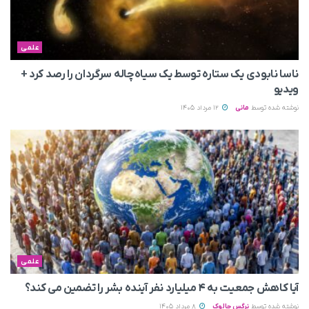
علمی
ناسا نابودی یک ستاره توسط یک سیاه‌چاله سرگردان را رصد کرد +
ویدیو
نوشته شده توسط
مانی
12 مرداد 1405
علمی
آیا کاهش جمعیت به ۴ میلیارد نفر آینده بشر را تضمین می‌ کند؟
نوشته شده توسط
نرگس چالوک
8 مرداد 1405