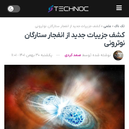
تک ناک
»
علمی
»
کشف جزییات جدید از انفجار ستارگان نوترونی
کشف جزییات جدید از انفجار ستارگان
نوترونی
نوشته شده توسط
صمد کردی
یکشنبه 30 بهمن 1401 - 11:01