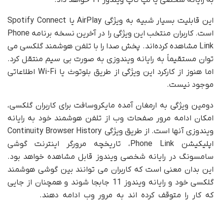
به رایانه شخصی یا لپ تاپ ویندوز 11 خواهد داد.
این قابلیت بسیار شبیه به ویژگی AirPlay یا Spotify Connect
است. کاربران منتخب این ویژگی را در آخرین نسخه برنامه Phone
Link مشاهده کرده‌اند. پخش صدا را با تلفن هوشمند گلکسی می
توان مستقیماً به رایانه ویندوزی به صورت بی سیم منتقل کرد.
اما هنوز از کارکرد این ویژگی از طریق بلوتوث یا Wi-Fi اطلاعاتی
موجود نیست.
دومین ویژگی به ارمغان آمده مایکروسافت برای کاربران گلکسی،
امکان ادامه مرور صفحات وب از تلفن هوشمند خود به رایانه
ویندوزی آنها است. از طریق ویژگی Continuity Browser History
اپلیکیشن Phone Link، تاریخچه مرورگر اینترنت گوشی
سامسونگ در رایانه شخصی ویندوز قابل مشاهده خواهد بود.
این بدان معنی است که کاربران می توانند بین گوشی هوشمند
گلکسی خود و رایانه ویندوز 11 جابجا‌ شوند و همچنان از جایی
که کار را متوقف کرده اند به مرور وب ادامه دهند.
اپلیکیشن
Phone Link سامسونگ