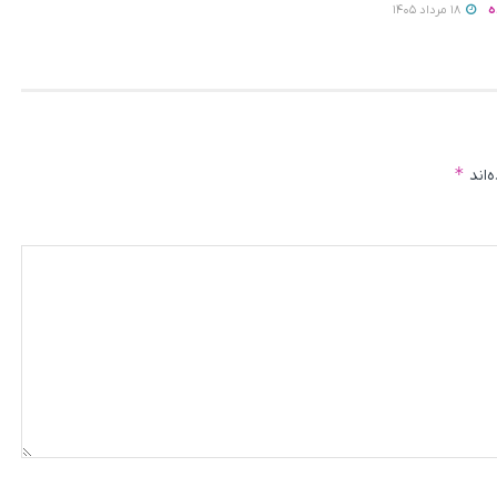
ه
18 مرداد 1405
*
‌اند