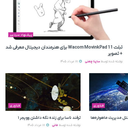
پیشنهاد سردبیر
تبلت Wacom MovinkPad 11 برای هنرمندان دیجیتال معرفی شد
+ تصویر
نوشته شده توسط
ساینا چمنی
18 مرداد 1405
فناوری
فناوری
تل مدیریت ماهواره‌ها
ترفند ناسا برای زنده نگه داشتن وویجر ۱
نوشته شده توسط
مانی
18 مرداد 1405