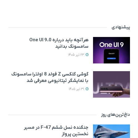
پیشنهادی
هرآنچه باید درباره One UI 9.0
سامسونگ بدانید
23 تیر 1405
گوشی گلکسی Z فولد 8 اولترا سامسونگ
با نمایشگر تیتانیومی معرفی شد
31 تیر 1405
داغ‌ترین‌های روز
جنگنده نسل ششم F-47 در مسیر
نخستین پرواز