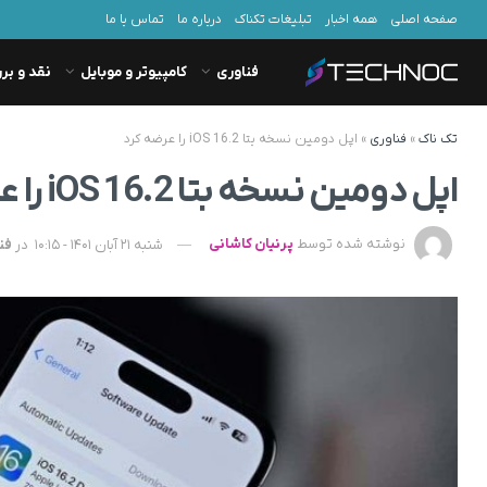
صفحه اصلی
همه اخبار
تبلیغات تکناک
درباره ما
تماس با ما
فناوری
کامپیوتر و موبایل
نقد و بر
تک ناک
»
فناوری
»
اپل دومین نسخه بتا iOS 16.2 را عرضه کرد
اپل دومین نسخه بتا iOS 16.2 را عرضه کرد
نوشته شده توسط
پرنیان کاشانی
شنبه 21 آبان 1401 - 10:15
در
فن