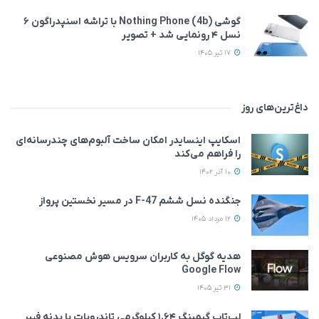
گوشی Nothing Phone (4b) با تراشه اسنپدراگون ۶
نسل ۴ رونمایی شد + تصویر
17 تیر 1405
داغ‌ترین‌های روز
اسکایپ اینسایدر امکان ساخت آلبوم‌های چندرسانه‌ای
را فراهم می‌کند
10 آذر 1402
جنگنده نسل ششم F-47 در مسیر نخستین پرواز
12 مرداد 1405
هدیه گوگل به کاربران سرویس هوش مصنوعی
Google Flow
31 تیر 1405
لپ‌تاپ گیمینگ ۱.۶۴ کیلوگرمی تاندروبات با بدنه فیبر