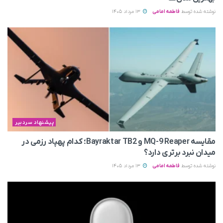
نوشته شده توسط
فاطمه امامی
13 مرداد 1405
پیشنهاد سردبیر
مقایسه MQ-9 Reaper و Bayraktar TB2؛ کدام پهپاد رزمی در
میدان نبرد برتری دارد؟
نوشته شده توسط
فاطمه امامی
13 مرداد 1405