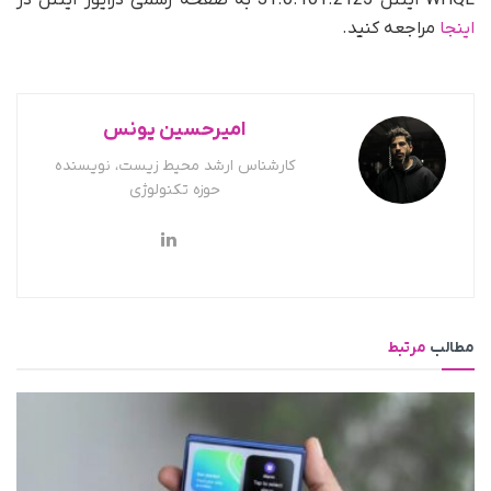
WHQL اینتل 31.0.101.2125 به صفحه رسمی درایور اینتل در
اینجا
مراجعه کنید.
امیرحسین یونس
کارشناس ارشد محیط زیست، نویسنده
حوزه تکنولوژی
مطالب
مرتبط