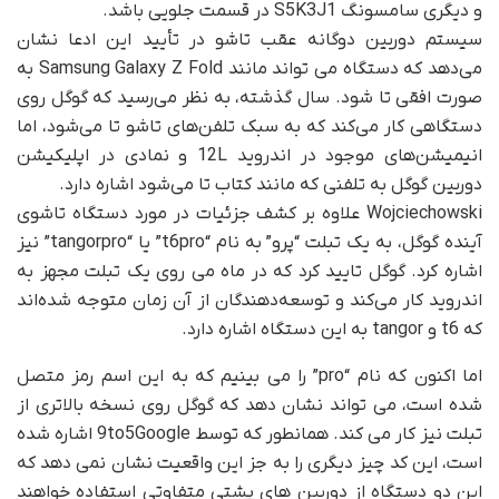
و دیگری سامسونگ S5K3J1 در قسمت جلویی باشد.
سیستم دوربین دوگانه عقب تاشو در تأیید این ادعا نشان
می‌دهد که دستگاه می تواند مانند Samsung Galaxy Z Fold به
صورت افقی تا شود. سال گذشته، به نظر می‌رسید که گوگل روی
دستگاهی کار می‌کند که به سبک تلفن‌های تاشو تا می‌شود، اما
انیمیشن‌های موجود در اندروید 12L و نمادی در اپلیکیشن
دوربین گوگل به تلفنی که مانند کتاب تا می‌شود اشاره دارد.
Wojciechowski علاوه بر کشف جزئیات در مورد دستگاه تاشوی
آینده گوگل، به یک تبلت “پرو” به نام “t6pro” یا “tangorpro” نیز
اشاره کرد. گوگل تایید کرد که در ماه می روی یک تبلت مجهز به
اندروید کار می‌کند و توسعه‌دهندگان از آن زمان متوجه شده‌اند
که t6 و tangor به این دستگاه اشاره دارد.
اما اکنون که نام “pro” را می بینیم که به این اسم رمز متصل
شده است، می تواند نشان دهد که گوگل روی نسخه بالاتری از
تبلت نیز کار می کند. همانطور که توسط 9to5Google اشاره شده
است، این کد چیز دیگری را به جز این واقعیت نشان نمی دهد که
این دو دستگاه از دوربین های پشتی متفاوتی استفاده خواهند