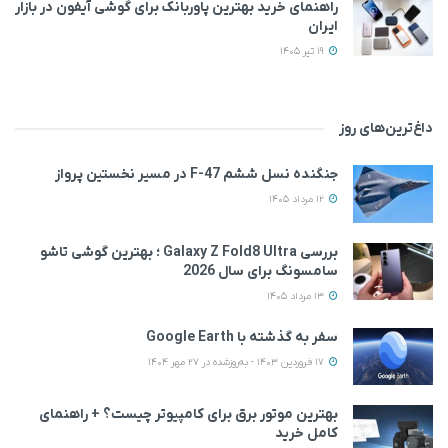
راهنمای خرید بهترین پاوربانک برای گوشی آیفون در بازار
ایران
19 تیر 1405
داغ‌ترین‌های روز
جنگنده نسل ششم F-47 در مسیر نخستین پرواز
12 مرداد 1405
بررسی Galaxy Z Fold8 Ultra ؛ بهترین گوشی تاشو
سامسونگ برای سال 2026
13 مرداد 1405
سفر به گذشته با Google Earth
17 فروردین 1403 - به‌روزشده در 27 مهر 1404
بهترین موتور برق برای کامپیوتر چیست؟ + راهنمای
کامل خرید