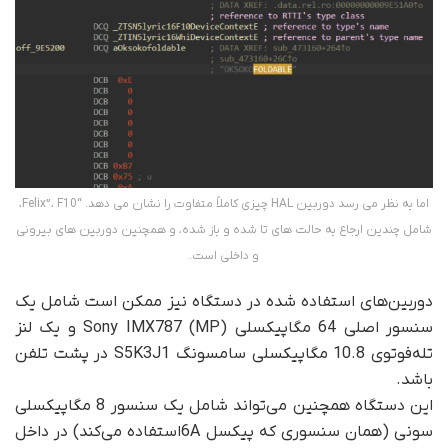
اما به نظر می رسد دوربین HAL چیزی کاملاً متفاوت را نشان می دهد. “Felix”، F10،
شامل چندین ارجاع به حالت های تا شده و باز شده، و همچنین دوربین های بیرونی
و داخلی است.
دوربین‌های استفاده شده در دستگاه نیز ممکن است شامل یک
سنسور اصلی 64 مگاپیکسلی (MP) Sony IMX787 و یک لنز
تله‌فوتوی 10.8 مگاپیکسلی سامسونگ S5K3J1 در پشت تلفن
باشد.
این دستگاه همچنین می‌تواند شامل یک سنسور 8 مگاپیکسلی
سونی (همان سنسوری که پیکسل 6Aاستفاده می‌کند) در داخل