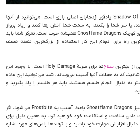
The Ghostflame Dragon در بستۀ Shadow Of The Erdtree یادآور اژدهایان اصلی بازی است. می‌توانید از آنها
ند، یا سر شما را بکنند، به سمت شما آتش رها کنند و زیاد پرواز
نمایند. بنابراین، در حالی که تسلط بر حملات باس‌های کوچک Ghostfame Dragons همیشه خوب است، تمرکز شما باید
ین راه برای انجام این کار استفاده از بزرگ‌ترین نقطه ضعف
ی از بهترین
سلاح
‌ها برای ضربۀ Holy Damage است. با وجود این
نید، که به حملات آنها آسیب می‌رساند. شما می‌توانید این ماده
شتر به دنبال انجام طلسم هستید، باید هر طلسم را یاد بگیرید و
ید.
یکی دیگر از جنبه‌های ضروری این است که شعلۀ سبز Ghostflame Dragons باعث آسیب به Frostbite می‌شود. اگر
ت دادن سلامت و استقامت خود خواهید کرد. به همین دلیل برای
نبال افزایش مهارت خود باشید و با ترفندها باس‌های مورد اشاره