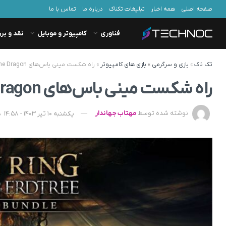
صفحه اصلی
همه اخبار
تبلیغات تکناک
درباره ما
تماس با ما
فناوری
کامپیوتر و موبایل
نقد و بر
تک ناک
»
بازی و سرگرمی
»
بازی های کامپیوتر
»
راه شکست مینی باس‌های Ghostflame Dragon پیدا شد
راه شکست مینی باس‌های Ghostflame Dragon پیدا شد
نوشته شده توسط
مهتاب جهاندار
یکشنبه 10 تیر 1403 - 14:58
د