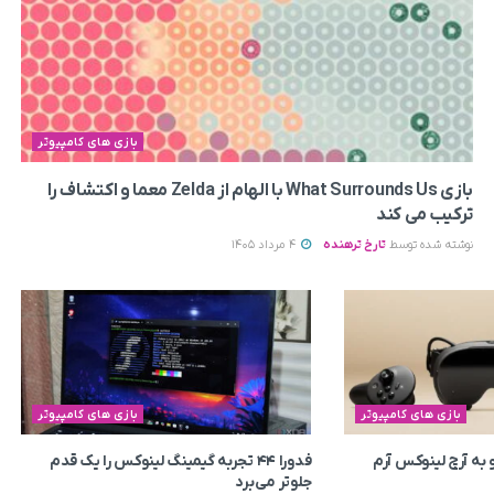
بازی های کامپیوتر
بازی What Surrounds Us با الهام از Zelda معما و اکتشاف را
ترکیب می‌ کند
نوشته شده توسط
تارخ ترهنده
4 مرداد 1405
بازی های کامپیوتر
بازی های کامپیوتر
به آرچ لینوکس آرم
فدورا ۴۴ تجربه گیمینگ لینوکس را یک قدم
جلوتر می‌برد