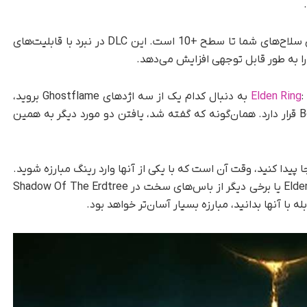
سنگ اسمیت اژدهای باستانی غم‌انگیز، کلید ارتقای سلاح‌های شما تا سطح +10 است. این DLC در نبرد با قابلیت‌های
را به طور قابل توجهی افزایش می‌دهد.
Elden Ring
: Shadow Of The Erdtree به دنبال کدام یک از سه اژدهای Ghostflame بروید،
امّا یکی از آنها در دریاچۀ میانی زیر شهر برج Belurat قرار دارد. همان‌گونه که گفته شد، یافتن دو مورد دیگر به همین
 می‌دانید هر سه اژدهای Ghostflame را کجا پیدا کنید، وقت آن است که با یکی از آنها وارد رینگ مبارزه شوید.
آنها ممکن است به اندازۀ فرمانده گایوس در Elden Ring یا برخی دیگر از باس‌های سخت در Shadow Of The Erdtree
ابله با آنها بدانید، مبارزه بسیار آسان‌تر خواهد بود.