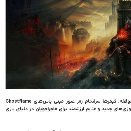
پس از نبردهای طاقت‌فرسا و جست‌وجوهای بی‌وقفه، گیمرها سرانجام رمز عبور مینی باس‌های Ghostflame
 پیروزی‌های جدید و غنایم ارزشمند برای ماجراجویان در دنیای بازی