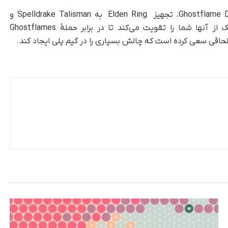
آخرین نکته برای شکست دادن باس‌های Ghostflame Dragons، تجهیز Elden Ring به Spelldrake Talisman و
Dragoncrest Greatshield Talisman است. هر یک از آنها شما را تقویت می‌کند تا در برابر حملۀ Ghostflames