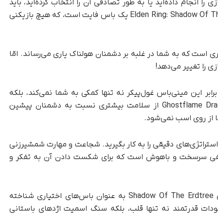
ی را انجام داده‌اید یا به طور تصادفی آن را انتخاب کرده‌اید، باید
بدانید که Ghostflame Dragon در بازی Elden Ring: Shadow Of The Erdtree یک باس فایت است، که هیچ بازیکنی
اری است که به شما در غلبه بر دشمنان هولناک یاری می‌رساند. امّا
ابر این مینی‌باس غول‌پیکر نه تنها کمکی به شما نمی‌کند، بلکه
ممکن است شما را در معرض خطر قرار دهد. Ghostflame Dragon از سلامت بیشتری نسبت به دشمنان پیشین
 از روی اسب نمی‌شود.
 استراتژی‌های دقیقی را به کار بگیرید. شجاعت و مهارت شمشیرزنی
یی کافی نیست. Ghostflame Dragon حریفی سرسخت و باهوش است که برای شکست دادن آن به تفکر و
در حالی که اژدهایان روح آتشین در بستۀ الحاقی Shadow Of The Erdtree به عنوان باس‌های اختیاری شناخته
ودات قدرتمند نه تنها قلب، بلکه سنگ اسمیت اژدهای باستانی