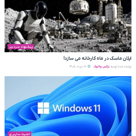
پیشنهاد سردبیر
ایلان ماسک در ماه کارخانه می سازد!
نوشته شده توسط
نرگس چالوک
17 مرداد 1405
امنیت سایبری