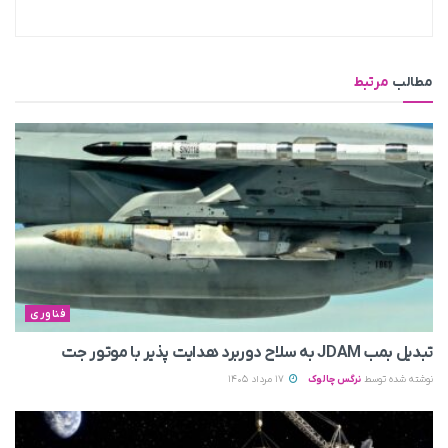
مطالب
مرتبط
فناوری
تبدیل بمب JDAM به سلاح دوربرد هدایت پذیر با موتور جت
نوشته شده توسط
نرگس چالوک
17 مرداد 1405