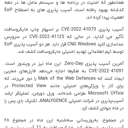
همانطور که امنیت در برنامه ها و سیستم عامل ها در دهه
گذشته بهبود یافته است، آسیب پذیری های به اصطلاح EoP
اهمیت پیدا کرده اند.
آسیب پذیری CVE-2022-41073 بر اسپولر چاپ مایکروسافت
تأثیر می گذارد، در حالی که CVE-2022-41125 در سرویس
جداسازی کلید CNG Windows قرار دارد. هر دو آسیب پذیری EoP
توسط تیم اطلاعاتی تهدید امنیتی مایکروسافت کشف شد.
آخرین آسیب پذیری Zero-Day این ماه نیز در ویندوز است.
CVE-2022-41091 به هکرها اجازه می‌دهد فایل‌های مخربی
ایجاد کنند که Mark of the Web Defences را دور می‌زند، که
برای کار با ویژگی‌های امنیتی مانند Protected View در
Microsoft Office طراحی شده‌اند. ویل دورمن، تحلیلگر ارشد
آسیب‌پذیری در شرکت امنیتی ANALYGENCE، تکنیک بای پس را
در ماه جولای کشف کرد.
در مجموع، به‌روزرسانی سه‌شنبه این ماه در مجموع ۶۸
آسیب‌پذیری را برطرف کرد. مایکروسافت به 11 آسیب پذیری از