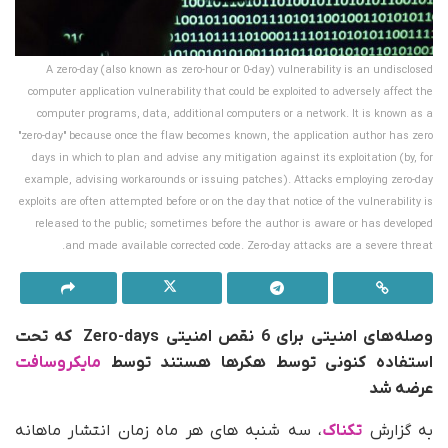
A zero-day (also known as zero-hour or 0-day) vulnerability is an undisclosed
computer application vulnerability that could be exploited to adversely affect the
computer programs, data, additional computers or a network. It is known as a
"zero-day" because once the flaw becomes known, the application author has zero
days in which to plan and advise any mitigation against its exploitation (by, for
example, advising workarounds or issuing patches). Attacks employing zero-day
exploits are often attempted before or on the day that notice of the vulnerability is
released to the public; sometimes before the author is aware or has developed
and made available corrected code. Zero-day attacks are a severe threat.
وصله‌های امنیتی برای 6 نقص امنیتی Zero-days که تحت
استفاده کنونی توسط هکرها هستند توسط
مایکروسافت
عرضه شد
به گزارش
تکناک
، سه شنبه های هر ماه زمان انتشار ماهانه