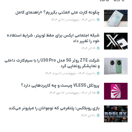
چگونه کارت ملی المثنی بگیریم؟ +راهنمای کامل
20 تیر 1404 - به‌روزشده در 21 تیر 1404
شبکه اجتماعی ایکس برای حفظ توییتر، شرایط استفاده
خود را تغییر داد
26 آذر 1404
شرکت ZTE روتر 5G مدل U30 Pro را با سیم‌کارت داخلی
و نمایشگر رونمایی کرد
20 مرداد 1404 - به‌روزشده در 21 مرداد 1404
پروتکل VLESS چیست و چه کاربردهایی دارد؟
25 آذر 1402 - به‌روزشده در 27 مهر 1404
بازی روبلاکس؛ پلتفرمی که نوجوانان را میلیونر می‌کند
30 تیر 1404