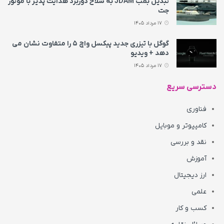
تبدیل بمب JDAM به سلاح دوربرد هدایت پذیر با موتور
جت
17 مرداد 1405
گوگل با تیزری جدید پیکسل واچ ۵ را متفاوت نشان می‌
دهد + ویدیو
17 مرداد 1405
دسترسی سریع
فناوری
کامپیوتر و موبایل
نقد و بررسی
آموزش
ارز دیجیتال
علمی
کسب و کار