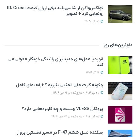
فولکس‌واگن از شاسی‌بلند برقی ارزان قیمت ID. Cross
رونمایی کرد + تصویر
25 تیر 1405
داغ‌ترین‌های روز
انویدیا مدل‌های جدید برای رانندگی خودکار معرفی می
کند
11 آذر 1404
چگونه کارت ملی المثنی بگیریم؟ +راهنمای کامل
20 تیر 1404 - به‌روزشده در 21 تیر 1404
پروتکل VLESS چیست و چه کاربردهایی دارد؟
25 آذر 1402 - به‌روزشده در 27 مهر 1404
جنگنده نسل ششم F-47 در مسیر نخستین پرواز