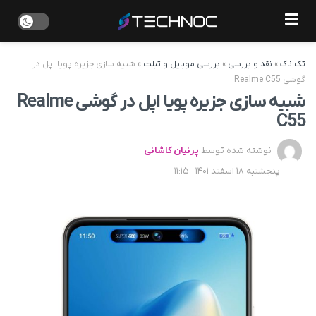
تک ناک
»
نقد و بررسی
»
بررسی موبایل و تبلت
»
شبیه سازی جزیره پویا اپل در
گوشی Realme C55
شبیه سازی جزیره پویا اپل در گوشی Realme
C55
نوشته شده توسط
پرنیان کاشانی
پنجشنبه 18 اسفند 1401 - 11:15