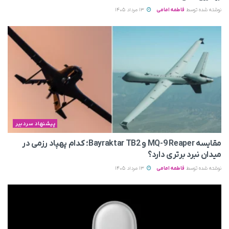
نوشته شده توسط
فاطمه امامی
13 مرداد 1405
پیشنهاد سردبیر
مقایسه MQ-9 Reaper و Bayraktar TB2؛ کدام پهپاد رزمی در
میدان نبرد برتری دارد؟
نوشته شده توسط
فاطمه امامی
13 مرداد 1405