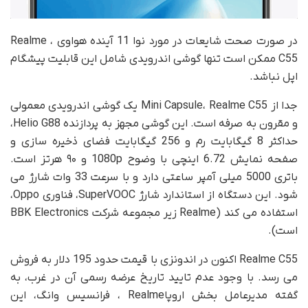
در صورت صحت شایعات در مورد نوا 11 آینده هواوی ، Realme
C55 ممکن است تنها گوشی اندرویدی شامل این قابلیت پیشگام
اپل نباشد.
جدا از Mini Capsule، Realme C55 یک گوشی اندرویدی معمولی
و مقرون به صرفه است. این گوشی مجهز به پردازنده Helio G88،
حداکثر 8 گیگابایت رم و 256 گیگابایت فضای ذخیره سازی و
صفحه نمایش 6.72 اینچی با وضوح 1080p و ۹۰ هرتز است.
باتری 5000 میلی آمپر ساعتی دارد و با سرعت 33 وات شارژ می
شود. این دستگاه از استاندارد شارژ SuperVOOC، فناوری Oppo،
استفاده می کند (Realme زیر مجموعه شرکت BBK Electronics
است).
Realme C55 اکنون در اندونزی با قیمت حدود 195 دلار به فروش
می رسد. با وجود عدم تایید تاریخ عرضه رسمی آن در غرب، به
گفته مدیرعامل بخش اروپاRealme ، فرانسیس وانگ، این