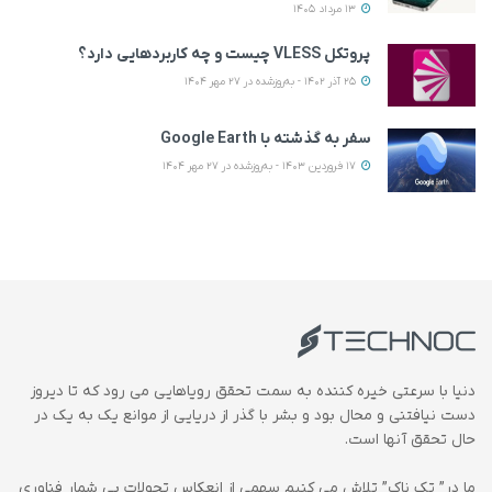
13 مرداد 1405
پروتکل VLESS چیست و چه کاربردهایی دارد؟
25 آذر 1402 - به‌روزشده در 27 مهر 1404
سفر به گذشته با Google Earth
17 فروردین 1403 - به‌روزشده در 27 مهر 1404
دنیا با سرعتی خیره کننده به سمت تحقق رویاهایی می رود که تا دیروز
دست نیافتنی و محال بود و بشر با گذر از دریایی از موانع یک به یک در
حال تحقق آنها است.
ما در” تک ناک” تلاش می کنیم سهمی از انعکاس تحولات بی شمار فناوری