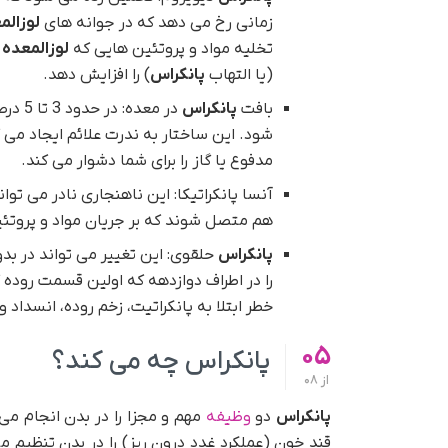
زمانی رخ می دهد که در جوانه های
لوزالم
تخلیه مواد و پروتئین هایی که
لوزالمعده
ش
(یا التهاب
پانکراس
) را افزایش دهد.
بافت
پانکراس
در معده: در حدود 3 تا 5 درصد از جمعیت، بافت
شود. این ساختار به ندرت علائم ایجاد می ک
مدفوع یا گاز را برای شما دشوار می کند.
آنسا پانکراتیکا: این ناهنجاری نادر می تو
هم متصل شوند که بر جریان مواد و پروتئین 
پانکراس
حلقوی: این تغییر می تواند در بد
را در اطراف دوازدهه که اولین قسمت روده 
خطر ابتلا به پانکراتیت، زخم روده، انسداد
05
پانکراس چه می کند؟
از
08
پانکراس
دو
وظیفه
مهم و مجزا را در بدن انجام می
قند خون (عملکرد غدد درون ریز) را در بدن تنظیم می