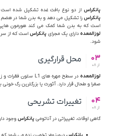
پانکراس
از دو نوع بافت غده تشکیل شده است که عملک
پانکراس
را تشکیل می دهد و به بدن شما در هضم 
است که به بدن شما کمک می کند هورمون هایی 
لوزالمعده
دارای یک مجرای
پانکراس
است که از سر 
شود.
03
محل قرارگیری
از
08
لوزالمعده
در سطح مهره های L1 ستون فقرات و زیر پشت معده شما قرار دارد.
صفرا و طحال قرار دارد. آئورت یا بزرگترین رگ خو
04
تغییرات تشریحی
از
08
گاهی اوقات، تغییراتی در آناتومی
پانکراس
وجود دارد
پانکراس