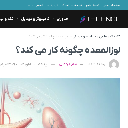
صفحه اصلی
همه اخبار
تبلیغات تکناک
درباره ما
تماس با ما
فناوری
کامپیوتر و موبایل
نقد و بر
تک ناک
»
علمی
»
سلامت و پزشکی
»
لوزالمعده چگونه کار می کند؟
لوزالمعده چگونه کار می کند؟
نوشته شده توسط
ساینا چمنی
یکشنبه 14 آبان 1402 - 13:09 - به‌روزشده در یکشنبه 25 شهریور 1403 - 08:30