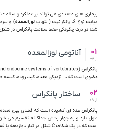
بیماری های متعددی می تواند بر عملکرد و سلامت 
دیابت نوع 2، پانکراتیت (التهاب
لوزالمعده
) و سرط
شما در درک چگونگی حفظ سلامت
پانکراس
در شکل 
01
آناتومی لوزالمعده
از
08
پانکراس
عضوی است که در نزدیکی معده، کبد، روده، کیسه صفرا
02
ساختار پانکراس
از
08
پانکراس
طول دارد و به چهار بخش جداگانه تقسیم می شود
است که در یک شکاف C شکل در کنار دوازدهه یا قسمت بالایی روده قرار دارد.