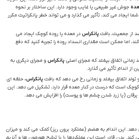
عده
جوش غیر طبیعی یا غایب وجود دارد. این ساختار بر نحوه
ما ایجاد می کند، تأثیر می گذارد و می تواند خطر پانکراتیت مکرر
پانکراس
در معده یا روده کوچک ایجاد می
ند، اما ممکن است مقداری انسداد روده را تجربه کنید که دفع
اند زمانی اتفاق بیفتد که مجرای اصلی
پانکراس
و مجرای دیگری به
از اندام تأثیر می گذارد.
و تولد اتفاق بیفتد و زمانی رخ می دهد که بافت
پانکراس،
حلقه ای
کوچک است که درست در کنار معده قرار دارد،‌ تشکیل می دهد. این
 و یرقان (یا زرد شدن چشم ها و پوست) را افزایش می دهد.
 دهد. این اندام به هضم (عملکرد برون ریز) کمک می کند و میزان
 کند. بدن قادر است این عملکردها را با ترشح هورمون ها و آنزیم