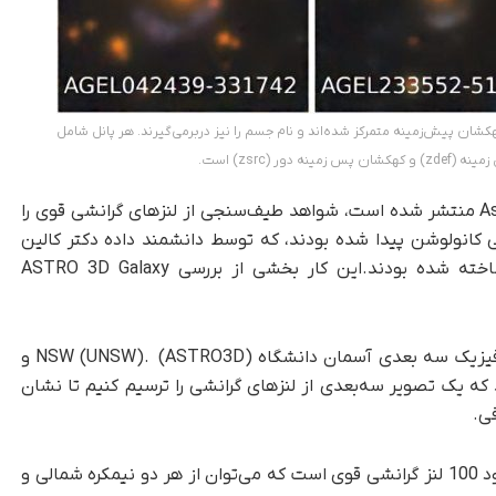
 از بررسی AGEL. تصاویر بر روی کهکشان پیش‌زمینه متمرکز شده‌اند و نام جسم را نیز دربرمی‌گیرند. هر پانل شامل
ور (zsrc) است.
مطالعه کیم وی تران که اخیراً در مجله Astronomical منتشر شده است، شواهد طیف‌سنجی از لنزهای گرانشی قوی را
بی کانولوشن پیدا شده بودند، که توسط دانشمند داده دکتر کالین
جاکوبز در ASTRO 3D و دانشگاه Swinburne ساخته شده بودند.این کار بخشی از بررسی ASTRO 3D Galaxy
دکتر تران، نویسنده مربوطه از مرکز عالی ARC اخترفیزیک سه بعدی آسمان دانشگاه NSW (UNSW). (ASTRO3D) و
 که یک تصویر سه‌بعدی از لنزهای گرانشی را ترسیم کنیم تا نشان
ی.
او می‌گوید: هدف ما با AGEL تأیید طیف‌سنجی حدود 100 لنز گرانشی قوی است که می‌توان از هر دو نیمکره شمالی و