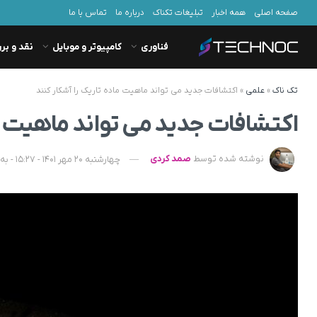
صفحه اصلی
همه اخبار
تبلیغات تکناک
درباره ما
تماس با ما
فناوری
کامپیوتر و موبایل
نقد و بر
تک ناک
»
علمی
»
اکتشافات جدید می تواند ماهیت ماده تاریک را آشکار کنند
اکتشافات جدید می تواند ماهیت ما
نوشته شده توسط
صمد کردی
چهارشنبه 20 مهر 1401 - 15:27 - به‌روزشده در پنجشنبه 21 مهر 1401 - 05:13