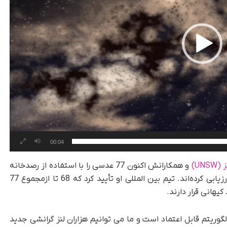
00:04
UN)
و همکارانش اکنون 77 عدسی را با استفاده از رصدخانه
Keck در هاوایی و تلسکوپ بسیار بزرگ در شیلی ارزیابی کرده‌اند. تیم بین المللی او تأیید کرد که 68 تا ازمجموع 77
هانی قرار دارند.
می دهد که الگوریتم قابل اعتماد است و ما می توانیم هزاران لنز گرانشی جدید