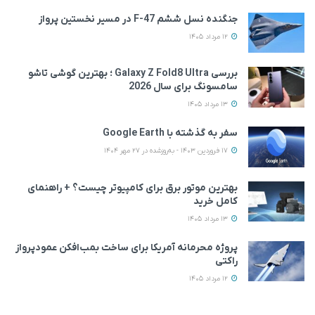
جنگنده نسل ششم F-47 در مسیر نخستین پرواز
12 مرداد 1405
بررسی Galaxy Z Fold8 Ultra ؛ بهترین گوشی تاشو
سامسونگ برای سال 2026
13 مرداد 1405
سفر به گذشته با Google Earth
17 فروردین 1403 - به‌روزشده در 27 مهر 1404
بهترین موتور برق برای کامپیوتر چیست؟ + راهنمای
کامل خرید
13 مرداد 1405
پروژه محرمانه آمریکا برای ساخت بمب‌افکن عمودپرواز
راکتی
12 مرداد 1405