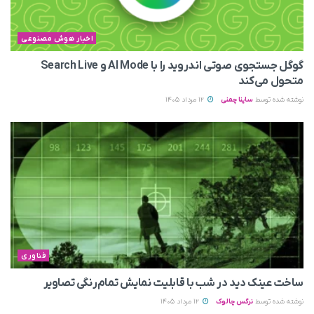
اخبار هوش مصنوعی
گوگل جستجوی صوتی اندروید را با AI Mode و Search Live
متحول می‌کند
نوشته شده توسط
ساینا چمنی
12 مرداد 1405
فناوری
ساخت عینک دید در شب با قابلیت نمایش تمام‌رنگی تصاویر
نوشته شده توسط
نرگس چالوک
12 مرداد 1405