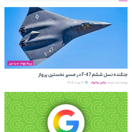
پیشنهاد سردبیر
جنگنده نسل ششم F-47 در مسیر نخستین پرواز
نوشته شده توسط
نرگس چالوک
12 مرداد 1405