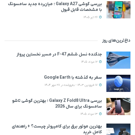
بررسی گوشی Galaxy A27 ؛ میان‌رده‌ جدید سامسونگ
با مشخصات قابل قبول
26 تیر 1405
داغ‌ترین‌های روز
جنگنده نسل ششم F-47 در مسیر نخستین پرواز
12 مرداد 1405
سفر به گذشته با Google Earth
17 فروردین 1403 - به‌روزشده در 27 مهر 1404
بررسی Galaxy Z Fold8 Ultra ؛ بهترین گوشی تاشو
سامسونگ برای سال 2026
13 مرداد 1405
بهترین موتور برق برای کامپیوتر چیست؟ + راهنمای
کامل خرید