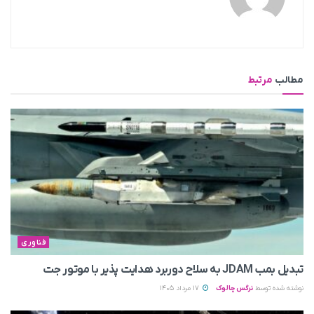
مطالب
مرتبط
فناوری
تبدیل بمب JDAM به سلاح دوربرد هدایت پذیر با موتور جت
نوشته شده توسط
نرگس چالوک
17 مرداد 1405