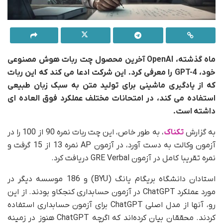
ماه گذشته، OpenAI آخرین محصول چت ربات هوش مصنوعی
خود، GPT-4 را معرفی کرد. این شرکت ادعا می کند که این ربات
که از یادگیری ماشینی برای تولید متن به سبک زبان طبیعی
استفاده می کند، در امتحانات مختلف عملکرد فوق العاده ای
داشته است.
به گزارش
تکناک
، به طور خاص، این چت ربات نمره 90 از 100 را در
آزمون وکالت به دست آورد، در آزمون AP نمره 13 از 15 گرفت و
نمره تقریبا کامل در آزمون GRE Verbal دریافت کرد.
استادان دانشگاه بریگام یانگ (BYU) و 186 موسسه دیگر در
مورد عملکرد ChatGPT در آزمون حسابداری کنجکاو بودند. از این
رو، آنها از مدل اصلی ChatGPT برای آزمون حسابداری استفاده
کردند. محققان بیان کرده‌اند که اگرچه ChatGPT هنوز در زمینه