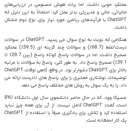
عملکرد خوبی داشت. اما ربات هوش مصنوعی در ارزیابی‌های
مالیاتی، مالی و مدیریتی بدتر عمل کرد، احتمالاً به این دلیل که
ChatGPT با فرآیندهای ریاضی مورد نیاز برای نوع دوم مشکل
داشت.
هنگامی که نوبت به نوع سوال می رسید، ChatGPT در سوالات
درست/غلط (68.7٪) و سوالات چند گزینه ای (59.5٪) عملکرد
صحیح داشت، اما در سوالات پاسخ کوتاه پاسخ (بین 28.7٪ تا
39.1٪) صحیح پاسخ داد. به طور کلی، پاسخ به سؤالات با مرتبه
بالاتر برای ChatGPT دشوارتر بود. در واقع، گاهی اوقات ChatGPT
توضیحات نوشتاری معتبری را برای پاسخ های نادرست ارائه می
داد، یا به یک سوال به روش های مختلف پاسخ می دهد.
جسیکا وود، که در حال حاضر دانشجوی سال اول دانشگاه BYU
است، گفت: ChatGPT کامل نیست. از آن برای همه چیز نباید
استفاده کرد و تلاش برای یادگیری صرفاً با استفاده از ChatGPT
یک کار احمقانه است.