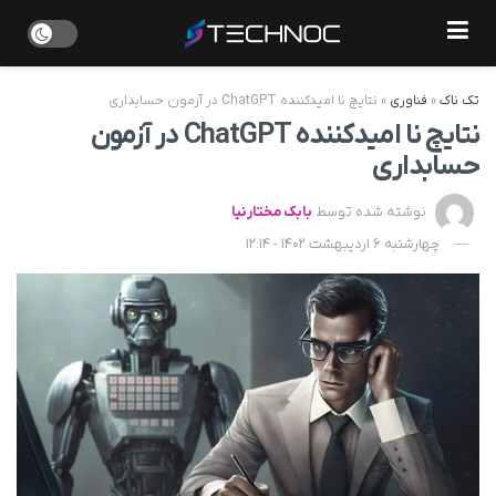
تک ناک
»
فناوری
»
نتایچ نا امیدکننده ChatGPT در آزمون حسابداری
نتایچ نا امیدکننده ChatGPT در آزمون
حسابداری
نوشته شده توسط
بابک مختارنیا
چهارشنبه 6 اردیبهشت 1402 - 12:14