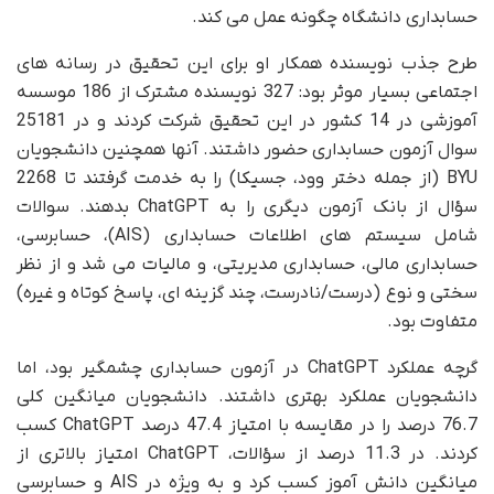
حسابداری دانشگاه چگونه عمل می کند.
طرح جذب نویسنده همکار او برای این تحقیق در رسانه های
اجتماعی بسیار موثر بود: 327 نویسنده مشترک از 186 موسسه
آموزشی در 14 کشور در این تحقیق شرکت کردند و در 25181
سوال آزمون حسابداری حضور داشتند. آنها همچنین دانشجویان
BYU (از جمله دختر وود، جسیکا) را به خدمت گرفتند تا 2268
سؤال از بانک آزمون دیگری را به ChatGPT بدهند. سوالات
شامل سیستم های اطلاعات حسابداری (AIS)، حسابرسی،
حسابداری مالی، حسابداری مدیریتی، و مالیات می شد و از نظر
سختی و نوع (درست/نادرست، چند گزینه ای، پاسخ کوتاه و غیره)
متفاوت بود.
گرچه عملکرد ChatGPT در آزمون حسابداری چشمگیر بود، اما
دانشجویان عملکرد بهتری داشتند. دانشجویان میانگین کلی
76.7 درصد را در مقایسه با امتیاز 47.4 درصد ChatGPT کسب
کردند. در 11.3 درصد از سؤالات، ChatGPT امتیاز بالاتری از
میانگین دانش آموز کسب کرد و به ویژه در AIS و حسابرسی