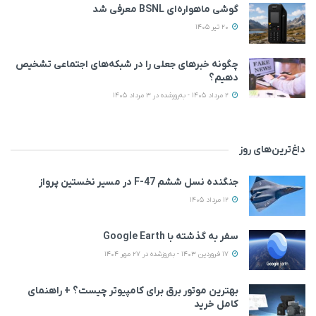
گوشی ماهواره‌ای BSNL معرفی شد
20 تیر 1405
چگونه خبرهای جعلی را در شبکه‌های اجتماعی تشخیص
دهیم؟
2 مرداد 1405 - به‌روزشده در 3 مرداد 1405
داغ‌ترین‌های روز
جنگنده نسل ششم F-47 در مسیر نخستین پرواز
12 مرداد 1405
سفر به گذشته با Google Earth
17 فروردین 1403 - به‌روزشده در 27 مهر 1404
بهترین موتور برق برای کامپیوتر چیست؟ + راهنمای
کامل خرید