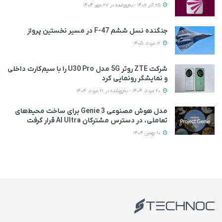
25 آذر 1402 - به‌روزشده در 27 مهر 1404
جنگنده نسل ششم F-47 در مسیر نخستین پرواز
12 مرداد 1405
شرکت ZTE روتر 5G مدل U30 Pro را با سیم‌کارت داخلی
و نمایشگر رونمایی کرد
20 مرداد 1404 - به‌روزشده در 21 مرداد 1404
مدل هوش مصنوعی Genie 3 برای ساخت محیط‌های
تعاملی، در دسترس مشترکان AI Ultra قرار گرفت
10 بهمن 1404