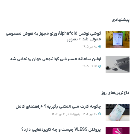
پیشنهادی
گوشی لوکس Alphafold ورتو مجهز به هوش مصنوعی
معرفی شد + تصویر
28 تیر 1405
اولین سامانه مسیریابی کوانتومی جهان رونمایی شد
24 تیر 1405
داغ‌ترین‌های روز
چگونه کارت ملی المثنی بگیریم؟ +راهنمای کامل
20 تیر 1404 - به‌روزشده در 21 تیر 1404
پروتکل VLESS چیست و چه کاربردهایی دارد؟