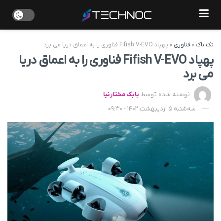
تک ناک
»
فناوری
»
پهپاد Fifish V-EVO فناوری را به اعماق دریا می برد
پهپاد Fifish V-EVO فناوری را به اعماق دریا
می برد
نوشته شده توسط
بابک مختارنیا
سه‌شنبه 5 اردیبهشت 1402 - 09:30