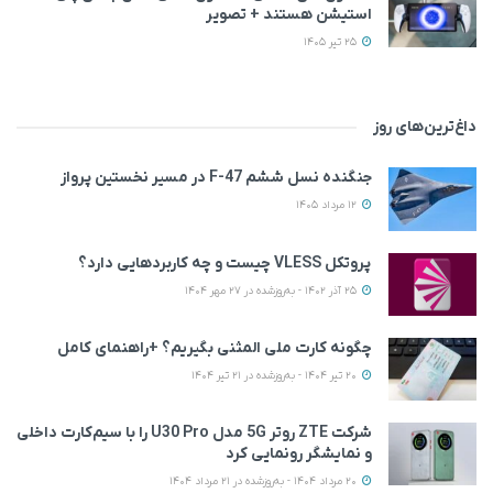
استیشن هستند + تصویر
25 تیر 1405
داغ‌ترین‌های روز
جنگنده نسل ششم F-47 در مسیر نخستین پرواز
12 مرداد 1405
پروتکل VLESS چیست و چه کاربردهایی دارد؟
25 آذر 1402 - به‌روزشده در 27 مهر 1404
چگونه کارت ملی المثنی بگیریم؟ +راهنمای کامل
20 تیر 1404 - به‌روزشده در 21 تیر 1404
شرکت ZTE روتر 5G مدل U30 Pro را با سیم‌کارت داخلی
و نمایشگر رونمایی کرد
20 مرداد 1404 - به‌روزشده در 21 مرداد 1404