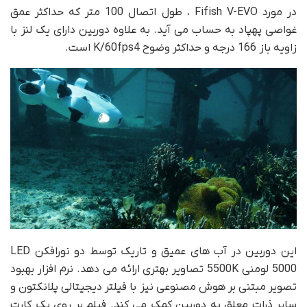
در مورد Fifish V-EVO ، طول اتصال 100 متر که حداکثر عمق
غواصی پهپاد به حساب می آید. به علاوه دوربین دارای یک لنز با
زاویه باز 166 درجه و حداکثر وضوح K/60fps4 است.
این دوربین در آب های عمیق و تاریک توسط دو نورافکن LED
5000 لومنی 5500K تصاویر بهتری ارائه می دهد. نرم افزار بهبود
تصویر مبتنی بر هوش مصنوعی نیز با فیلتر دیجیتالی پلانکتون و
سایر ذرات معلق به دوربین کمک می کند. فیلم بر روی یک کارت