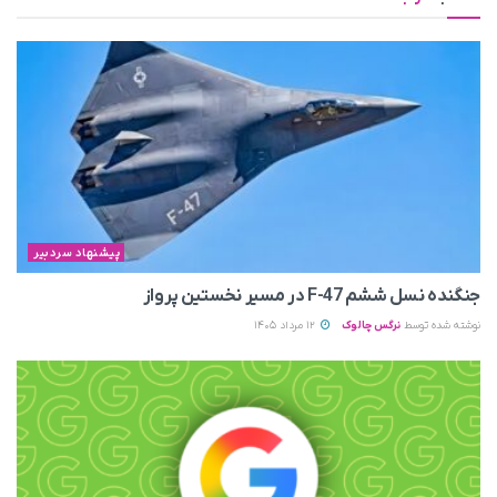
پیشنهاد سردبیر
جنگنده نسل ششم F-47 در مسیر نخستین پرواز
نوشته شده توسط
نرگس چالوک
12 مرداد 1405