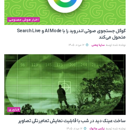
اخبار هوش مصنوعی
گوگل جستجوی صوتی اندروید را با AI Mode و Search Live
متحول می‌کند
نوشته شده توسط
ساینا چمنی
12 مرداد 1405
فناوری
ساخت عینک دید در شب با قابلیت نمایش تمام‌رنگی تصاویر
نوشته شده توسط
نرگس چالوک
12 مرداد 1405