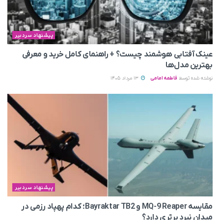
پیشنهاد سردبیر
عینک آفتابی هوشمند چیست؟ + راهنمای کامل خرید و معرفی
بهترین مدل‌ها
نوشته شده توسط
فاطمه امامی
13 مرداد 1405
پیشنهاد سردبیر
مقایسه MQ-9 Reaper و Bayraktar TB2؛ کدام پهپاد رزمی در
میدان نبرد برتری دارد؟