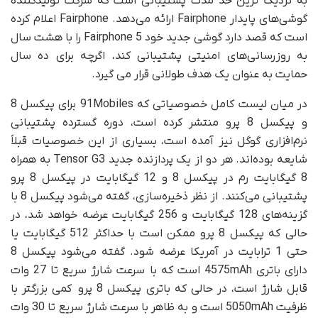
به نزدیک ترین حد مدت پشتیبانی است که شرکت تولیدکننده
گوشی‌های پایدار Fairphone ارائه می‌دهد. Fairphone اعلام کرده
است که قصد دارد گوشی جدید خود Fairphone 5 را با هشت سال
به روزرسانی‌های امنیتی پشتیبانی کند، اگرچه برای ده سال
حمایت به عنوان یک هدف طولانی قرار می گیرد.
در میان لیست کامل خصوصیاتی که 91Mobiles برای پیکسل 8
و پیکسل 8 پرو منتشر کرده است، دوره گسترده پشتیبانی
نرم‌افزاری گوگل نیز آمده است، بسیاری از این خصوصیات قبلاً
شایعه بوده‌اند. هر دو از یک پردازنده جدید Tensor G3 به همراه
8 گیگابایت رم در پیکسل 8 و 12 گیگابایت در پیکسل 8 پرو
پشتیبانی می‌کنند. از نظر ذخیره‌سازی، گفته می‌شود پیکسل 8 با
گزینه‌های 128 گیگابایت و 256 گیگابایت عرضه خواهد شد، در
حالی که پیکسل 8 پرو ممکن است با حداکثر 512 گیگابایت یا
حتی 1 ترابایت در آمریکا عرضه شود. گفته می‌شود پیکسل 8
دارای باتری 4575mAh است که با سرعت شارژ سریع تا 27 وات
قابل شارژ است، در حالی که باتری پیکسل 8 پرو کمی بزرگتر با
ظرفیت 5050mAh است و به ظاهر با سرعت شارژ سریع تا 30 وات