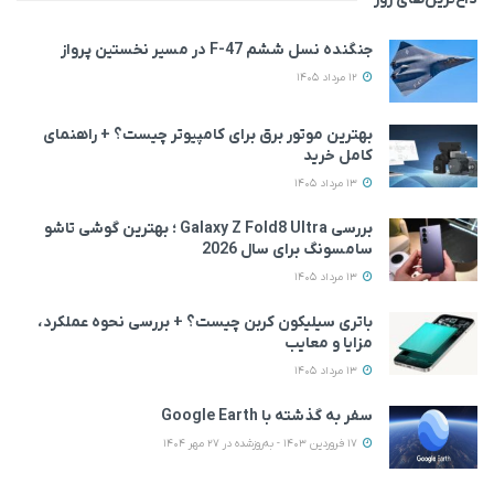
جنگنده نسل ششم F-47 در مسیر نخستین پرواز
12 مرداد 1405
بهترین موتور برق برای کامپیوتر چیست؟ + راهنمای
کامل خرید
13 مرداد 1405
بررسی Galaxy Z Fold8 Ultra ؛ بهترین گوشی تاشو
سامسونگ برای سال 2026
13 مرداد 1405
باتری سیلیکون کربن چیست؟ + بررسی نحوه عملکرد،
مزایا و معایب
13 مرداد 1405
سفر به گذشته با Google Earth
17 فروردین 1403 - به‌روزشده در 27 مهر 1404