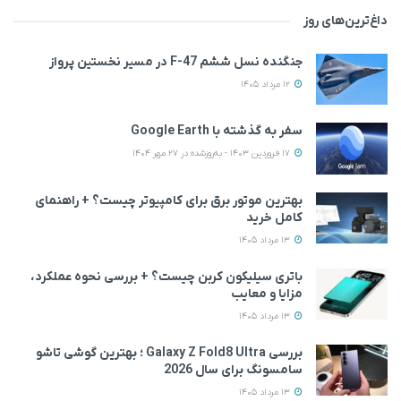
داغ‌ترین‌های روز
جنگنده نسل ششم F-47 در مسیر نخستین پرواز
12 مرداد 1405
سفر به گذشته با Google Earth
17 فروردین 1403 - به‌روزشده در 27 مهر 1404
بهترین موتور برق برای کامپیوتر چیست؟ + راهنمای
کامل خرید
13 مرداد 1405
باتری سیلیکون کربن چیست؟ + بررسی نحوه عملکرد،
مزایا و معایب
13 مرداد 1405
بررسی Galaxy Z Fold8 Ultra ؛ بهترین گوشی تاشو
سامسونگ برای سال 2026
13 مرداد 1405