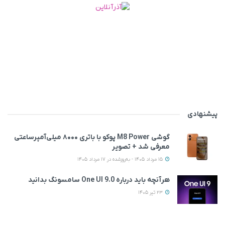
پیشنهادی
گوشی M8 Power پوکو با باتری ۸۰۰۰ میلی‌آمپرساعتی
معرفی شد + تصویر
15 مرداد 1405 - به‌روزشده در 17 مرداد 1405
هرآنچه باید درباره One UI 9.0 سامسونگ بدانید
23 تیر 1405