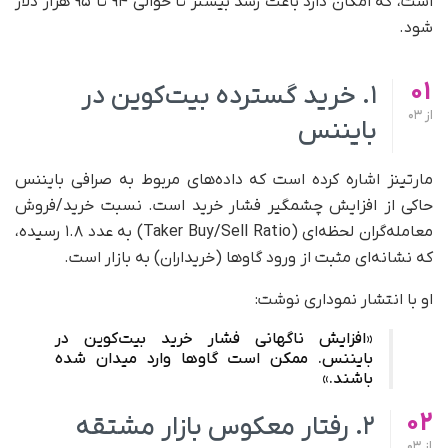
است، که امکان دارد باعث رشد بیشتر تا حوالی ۹۴ تا ۹۵ هزار دلار
شود.
01
۱. خرید گسترده بیت‌کوین در
از
03
بایننس
مارتینز اشاره کرده است که داده‌های مربوط به صرافی بایننس
حاکی از افزایش چشمگیر فشار خرید است. نسبت خرید/فروش
معامله‌گران لحظه‌ای (Taker Buy/Sell Ratio) به عدد ۱.۸ رسیده،
که نشانه‌ای مثبت از ورود گاوها (خریداران) به بازار است.
او با انتشار نموداری نوشت:
«افزایش ناگهانی فشار خرید بیت‌کوین در
بایننس. ممکن است گاوها وارد میدان شده
باشند.»
02
۲. رفتار معکوس بازار مشتقه
از
03