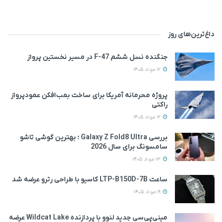
داغ‌ترین‌های روز
جنگنده نسل ششم F-47 در مسیر نخستین پرواز
12 مرداد 1405
پروژه محرمانه آمریکا برای ساخت بمب‌افکن عمودپرواز
راکتی
12 مرداد 1405
بررسی Galaxy Z Fold8 Ultra ؛ بهترین گوشی تاشو
سامسونگ برای سال 2026
13 مرداد 1405
ساعت LTP-B150D-7B کاسیو با طراحی رترو عرضه شد
19 مرداد 1405
مینی‌پی‌سی جدید لنوو با پردازنده Wildcat Lake عرضه