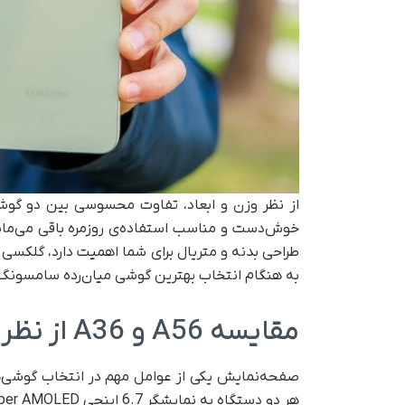
خوش‌دست و مناسب استفاده‌ی روزمره باقی می‌مان
به هنگام انتخاب بهترین گوشی میان‌رده سامسونگ ت
مقایسه A56 و A36 از نظر مشخصات صفحه‌نمایش
هر دو دستگاه به نمایشگر 6.7 اینچی Super AMOLED با وضوح +FHD و نرخ تازه‌سازی 120 هرتز مجهز شده‌اند.