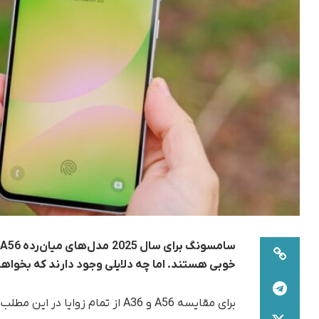
خوبی هستند. اما چه دلایلی وجود دارند که بخواهیم به‌جای A56، مدل A36 را انتخاب
برای مقایسه A56 و A36 از تمام زوایا در این مطلب از تک ناک با ما همراه باشید.