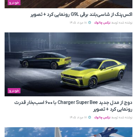
خودرو
اکس‌پنگ از شاسی‌بلند برقی G9L رونمایی کرد + تصویر
نوشته شده توسط
نرگس چالوک
18 مرداد 1405
خودرو
دوج از مدل جدید Charger Super Bee با ۶۰۰ اسب‌بخار قدرت
رونمایی کرد + تصویر
نوشته شده توسط
نرگس چالوک
17 مرداد 1405