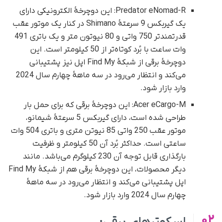
Predator eNomad-R: این دوچرخۀ الکترونیکی دارای
یک گیربکس 9 سرعتۀ Shimano در کنار یک موتور عقب
قدرتمندتر 750 واتی و 80 نیوتون متر و یک باتری 491
وات ساعت با بُرد کوتاه‌تر از 50 کیلومتر است. این
دوچرخۀ برقی از شبکۀ Find My اپل نیز پشتیبانی
می‌کند و انتظار می‌رود در سه ماهۀ چهارم سال 2024
وارد بازار شود.
Acer eCargo-M: این دوچرخۀ برقی که برای حمل بار
طراحی شده است، دارای گیربکس 5 سرعتۀ شیمانو،
موتور عقب 250 واتی 85 نیوتن متری و باتری 504 وات
ساعتی است. حداکثر بُرد آن 50 کیلومتر و ظرفیت
بارگذاری قابل‌ توجه آن 230 کیلوگرم می‌باشد. مانند
دیگر محصولات، این دوچرخۀ برقی هم از شبکۀ Find My
اپل پشتیبانی می‌کند و انتظار می‌رود در سه ماهۀ
چهارم سال 2024 وارد بازار شود.
02