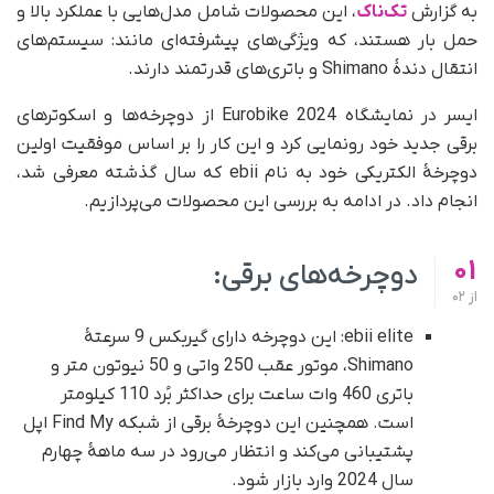
به گزارش
تک‌ناک
، این محصولات شامل مدل‌هایی با عملکرد بالا و
حمل بار هستند، که ویژگی‌های پیشرفته‌ای مانند: سیستم‌های
انتقال دندۀ Shimano و باتری‌های قدرتمند دارند.
ایسر در نمایشگاه Eurobike 2024 از دوچرخه‌ها و اسکوترهای
برقی جدید خود رونمایی کرد و این کار را بر اساس موفقیت اولین
دوچرخۀ الکتریکی خود به نام ebii که سال گذشته معرفی شد،
انجام داد. در ادامه به بررسی این محصولات می‌پردازیم.
01
دوچرخه‌های برقی:
از
02
ebii elite: این دوچرخه دارای گیربکس 9 سرعتۀ
Shimano، موتور عقب 250 واتی و 50 نیوتون متر و
باتری 460 وات ساعت برای حداکثر بُرد 110 کیلومتر
است. همچنین این دوچرخۀ برقی از شبکه Find My اپل
پشتیبانی می‌کند و انتظار می‌رود در سه ماهۀ چهارم
سال 2024 وارد بازار شود.