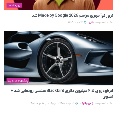
رویداد ها
ترور نوآ مجری مراسم Made by Google 2026 شد
نوشته شده توسط
مانی
17 مرداد 1405
پیشنهاد سردبیر
ابرخودروی ۲.۵ میلیون دلاری Blackbird هنسی رونمایی شد +
تصویر
نوشته شده توسط
نرگس چالوک
15 مرداد 1405 - به‌روزشده در 17 مرداد 1405