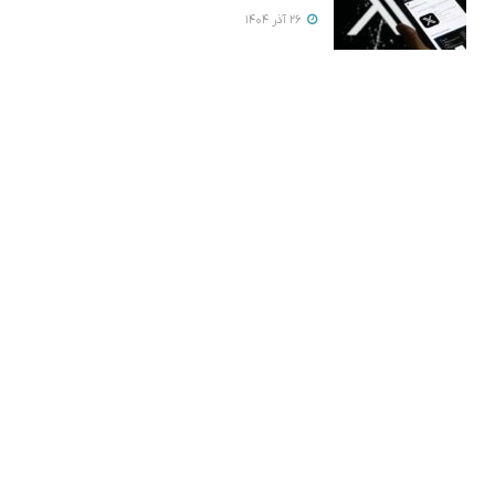
26 آذر 1404