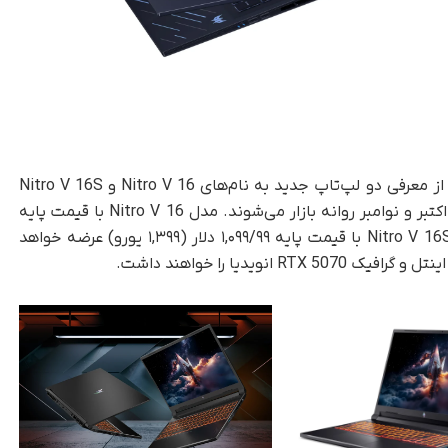
، برای بازار محصولات اقتصادی، ایسر از معرفی دو لپ‌تاپ جدید به نام‌های Nitro V 16 و Nitro V 16S
خبر داده است. این لپ‌تاپ‌ها به‌ترتیب در ماه‌های اکتبر و نوامبر روانه بازار می‌شوند. مدل Nitro V 16 با قیمت پایه
۹۹۹/۹۹ دلار (۱,۲۹۹ یورو) و مدل کوچک‌تر و سبک‌تر Nitro V 16S با قیمت پایه ۱,۰۹۹/۹۹ دلار (۱,۳۹۹ یورو) عرضه خواهد