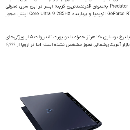
را معرفی کرده است. لپ‌تاپ گیمینگ جدید Predator Helios به‌عنوان قدرتمندترین گزینه ایسر در این سری معرفی
شده است. این دستگاه به کارت گرافیک GeForce RTX 5090 انویدیا و پردازنده Core Ultra 9 285HX اینتل مجهز
نمایشگر مینی ال‌ای‌دی با ابعاد ۱۸ اینچ و وضوح 4K با نرخ نوسازی ۱۲۰ هرتز همراه با دو پورت تاندربولت ۵ از ویژگی‌های
اصلی Predator Helios هستند. قیمت این مدل در بازار آمریکای‌شمالی هنوز مشخص نشده است؛ اما در اروپا از ۴,۹۹۹