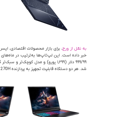
به نقل از ورج
شد. هر دو دستگاه قابلیت تجهیز به پردازنده 270H اینتل و گرافیک RTX 5070 انویدیا را خواهند داشت.