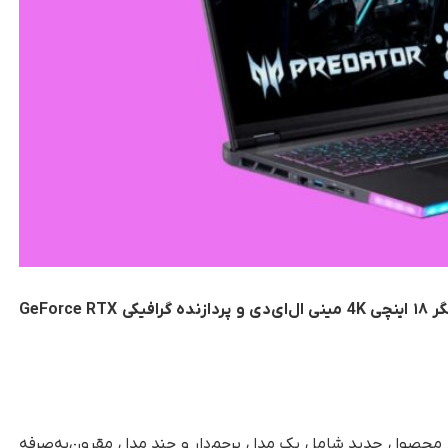
ایسر لپ‌تاپ گیمینگ Predator Helios را با نمایشگر ۱۸ اینچی 4K مینی ال‌ای‌دی و پردازنده گرافیکی GeForce RTX
ش تک‌ناک، ایسر در نمایشگاه IFA 2025 چند محصول جدید شامل یک مدل پرچم‌دار و چند مدل مقرون‌به‌صرفه‌