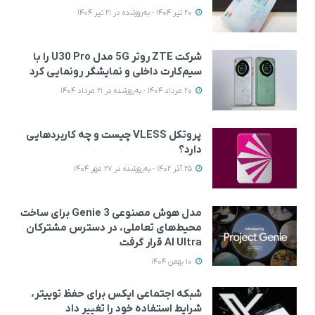
20 تیر 1404 - به‌روزشده در 21 تیر 1404
شرکت ZTE روتر 5G مدل U30 Pro را با
سیم‌کارت داخلی و نمایشگر رونمایی کرد
20 مرداد 1404 - به‌روزشده در 21 مرداد 1404
پروتکل VLESS چیست و چه کاربردهایی
دارد؟
25 آذر 1402 - به‌روزشده در 27 مهر 1404
مدل هوش مصنوعی Genie 3 برای ساخت
محیط‌های تعاملی، در دسترس مشترکان
AI Ultra قرار گرفت
10 بهمن 1404
شبکه اجتماعی ایکس برای حفظ توییتر،
شرایط استفاده خود را تغییر داد