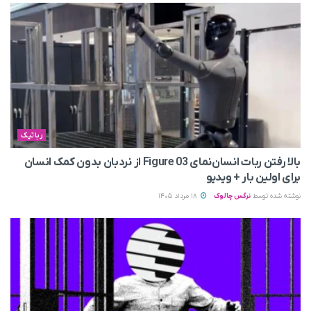
رباتیک
بالا رفتن ربات انسان‌نمای Figure 03 از نردبان بدون کمک انسان
برای اولین بار + ویدیو
نوشته شده توسط
نرگس چالوک
18 مرداد 1405