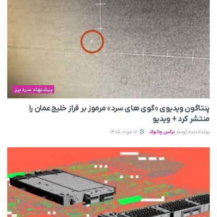
پیشنهاد سردبیر
پنتاگون ویدیوی «گوی های سرد» مرموز بر فراز خلیج عمان را
منتشر کرد + ویدیو
نوشته شده توسط
نرگس چالوک
18 مرداد 1405