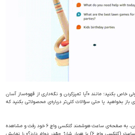
لی خاص بکنید؛ مانند «آیا تمیز‌کردن و نگه‌داری از قهوه‌ساز آسان
 باز بخواهید یا حتی سؤالات کلی‌تر درباره‌ی محصولاتی بکنید که
پس از به‌روزرسانی اپلیکیشن آمازون، به صفحه‌ی ساعت هوشمند گلکسی واچ ۶ خود رفت و مشاهده
کرد که Rufus به‌طور خودکار سؤالاتی مانند «این ساعت (گلکسی واچ ۶) با هربار شارژ چقدر دوام دارد؟» را نمایش