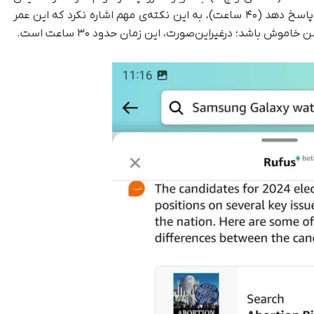
می‌دهد. درحالی‌که Rufus موفق شد به این پرسش پاسخ دهد (۴۰ ساعت)، به این نکته‌ی مهم اشاره نکرد که این عمر
 باشد؛ در‌غیر‌این‌صورت، این زمان حدود ۳۰ ساعت است.