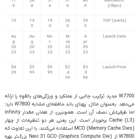
17
28
57
57
86
Bandwidth
6
8
6
6
4
(GBps)
70
13
19
26
29
TDP (watts)
0
0
0
5
Au
Au
No
M
A
Launch Date
g
g
v
ay
pr
20
20
20
20
20
23
23
23
23
23
$4
$5
$9
$2
$3
Launch Price
29
99
99
,4
,9
99
99
W7700 جدید ترکیب جالبی از عملکرد و ویژگی‌های بالقوه را ارائه
می‌دهد. به‌عنوان مثال، پهنای باند حافظه‌ای مشابه W7800 دارد؛
اما ظرفیتش نصف آن است. همچنین، از همان مقدار Infinity
Cache (L3) برخوردار است. این یعنی هر دو تنظیمات از چهار
MCD (Memory Cache Dies) استفاده می‌کنند، با این تفاوت که
W7800 از Navi 31 GCD (Graphics Compute Die) بزرگ‌تر بهره