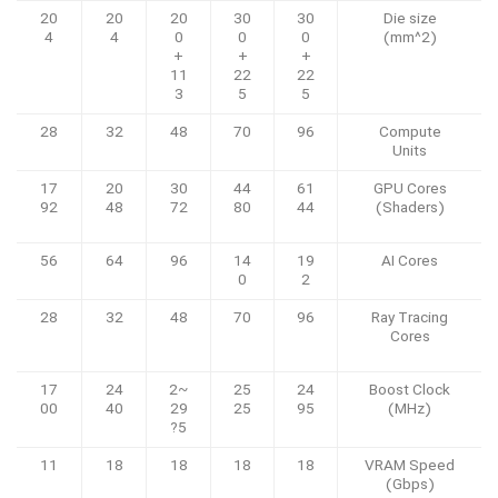
20
20
20
30
30
Die size
4
4
0
0
0
(mm^2)
+
+
+
11
22
22
3
5
5
28
32
48
70
96
Compute
Units
17
20
30
44
61
GPU Cores
92
48
72
80
44
(Shaders)
56
64
96
14
19
AI Cores
0
2
28
32
48
70
96
Ray Tracing
Cores
17
24
~2
25
24
Boost Clock
00
40
29
25
95
(MHz)
5?
11
18
18
18
18
VRAM Speed
(Gbps)