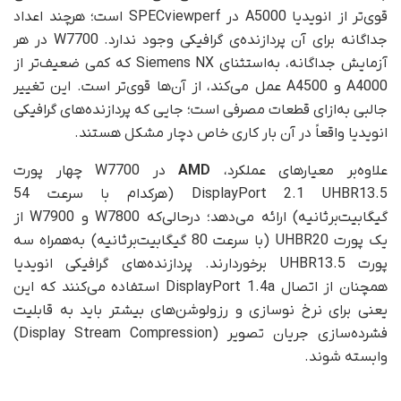
قوی‌تر از انویدیا A5000 در SPECviewperf است؛ هرچند اعداد
جداگانه برای آن پردازنده‌ی گرافیکی وجود ندارد. W7700 در هر
آزمایش جداگانه، به‌استثنای Siemens NX که کمی ضعیف‌تر از
A4000 و A4500 عمل می‌کند، از آن‌ها قوی‌تر است. این تغییر
جالبی به‌ازای قطعات مصرفی است؛ جایی که پردازنده‌های گرافیکی‌
انویدیا واقعاً در آن بار کاری خاص دچار مشکل هستند.
علاوه‌بر معیارهای عملکرد،
AMD
در W7700 چهار پورت
DisplayPort 2.1 UHBR13.5 (هر‌کدام با سرعت 54
گیگابیت‌بر‌ثانیه) ارائه می‌دهد؛ در‌حالی‌که W7800 و W7900 از
یک پورت UHBR20 (با سرعت 80 گیگابیت‌بر‌ثانیه) به‌همراه سه
پورت UHBR13.5 برخوردارند. پردازنده‌های گرافیکی‌ انویدیا
همچنان از اتصال DisplayPort 1.4a استفاده می‌کنند که این
یعنی برای نرخ نوسازی و رزولوشن‌های بیشتر باید به قابلیت
فشرده‌سازی جریان تصویر (Display Stream Compression)
وابسته شوند.