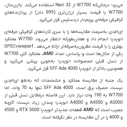
می‌برد؛ در‌حالی‌که W7700 از Navi 32 استفاده می‌کند. بااین‌حال،
W7700 با قیمت‌ بسیار ارزان‌تری (999 دلار) از پردازنده‌های
گرافیکی حرفه‌ای پرچم‌دار دردسترس قرار می‌گیرد.
ای‌ام‌دی به‌سرعت مقایسه‌ها را با سری کارت‌های گرافیکی حرفه‌ای
انویدیا انجام داد و همان‌طور‌که انتظار می‌رود، W7700 عملکرد
بهتری را با قیمت مقرون‌به‌صرفه‌تر ارائه می‌دهد. SPECviewperf
یکی از مثال‌ها است و بر‌اساس اعداد
AMD،
عملکرد کلی W7700
از نسل قبلی محصولات انویدیا به‌خوبی پیشی می‌گیرد و
همچنین بالاتر از انویدیا 4000 SFF Ada قرار می‌گیرد.
یک جنبه از مقایسه عملکرد و مشخصات که به‌نفع ای‌ام‌دی
نیست، مصرف برق است. 4000 SFF Ada تنها به 70 وات، اما
W7700 به 190 وات نیاز دارد. این فاصله در‌مقابل نسل قبلی از
A5000 و A4500 و A4000 انویدیا چندان زیاد نیست؛ اگرچه
عجیب است که
AMD
قطعات جدیدتر انویدیا RTX 5000 و 4500
و 4000 را در آن مقایسه در نظر نگرفته است.