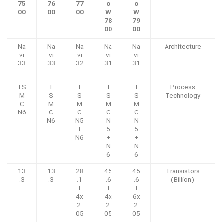
75
76
77
o
o
00
00
00
W
W
78
79
00
00
Na
Na
Na
Na
Na
Architecture
vi
vi
vi
vi
vi
33
33
32
31
31
TS
T
T
T
T
Process
M
S
S
S
S
Technology
C
M
M
M
M
N6
C
C
C
C
N6
N5
N
N
+
5
5
N6
+
+
N
N
6
6
13
13
28
45
45
Transistors
.3
.3
.1
.6
.6
(Billion)
+
+
+
4x
4x
6x
2.
2.
2.
05
05
05