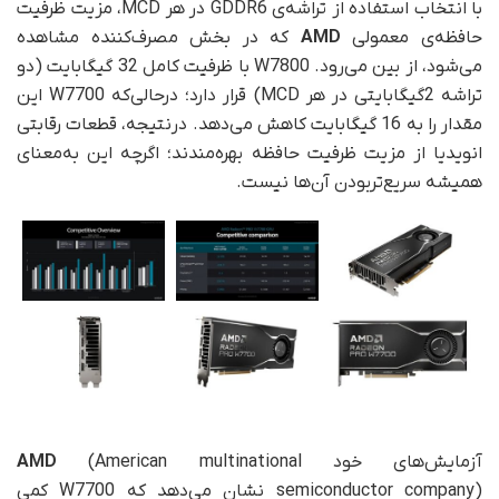
با انتخاب استفاده از تراشه‌ی GDDR6 در هر MCD، مزیت ظرفیت
حافظه‌ی معمولی
AMD
که در بخش مصرف‌کننده مشاهده
می‌شود، از بین می‌رود. W7800 با ظرفیت کامل 32 گیگابایت (دو
تراشه 2‌گیگابایتی در هر MCD) قرار دارد؛ در‌حالی‌که W7700 این
مقدار را به 16 گیگابایت کاهش می‌دهد. در‌نتیجه، قطعات رقابتی
انویدیا از مزیت ظرفیت حافظه بهره‌مندند؛ اگرچه این به‌معنای
همیشه سریع‌تر‌بودن آن‌ها نیست.
آزمایش‌های خود
(American multinational
AMD
semiconductor company)‌ نشان می‌دهد که W7700 کمی