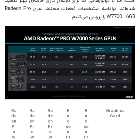
است؛ اما با درایورهایی که برای بارهای کاری حرفه‌ای بهتر تنظیم
شده‌اند. درادامه، مشخصات قطعات مختلف سری Radeon Pro
W7700 16GB را بررسی می‌کنیم.
Ra
Ra
Ra
R
R
Graphics
de
de
de
a
a
Card
on
on
on
d
d
Pr
Pr
Pr
eo
eo
o
o
o
n
n
W
W
W
Pr
Pr