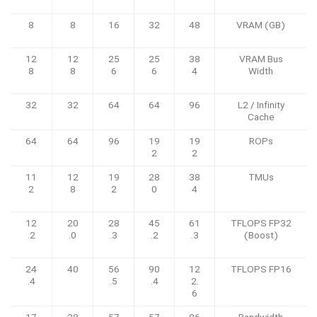
8
8
16
32
48
VRAM (GB)
12
12
25
25
38
VRAM Bus
8
8
6
6
4
Width
32
32
64
64
96
L2 / Infinity
Cache
64
64
96
19
19
ROPs
2
2
11
12
19
28
38
TMUs
2
8
2
0
4
12
20
28
45
61
TFLOPS FP32
.2
.0
.3
.2
.3
(Boost)
24
40
56
90
12
TFLOPS FP16
.4
.5
.4
2.
6