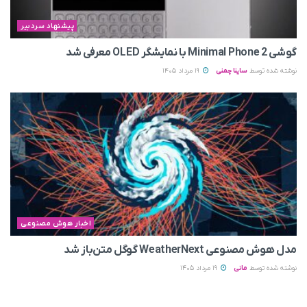
پیشنهاد سردبیر
گوشی Minimal Phone 2 با نمایشگر OLED معرفی شد
نوشته شده توسط
ساینا چمنی
19 مرداد 1405
اخبار هوش مصنوعی
مدل هوش مصنوعی WeatherNext گوگل متن‌باز شد
نوشته شده توسط
مانی
19 مرداد 1405