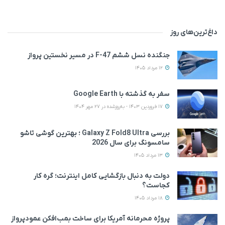
داغ‌ترین‌های روز
جنگنده نسل ششم F-47 در مسیر نخستین پرواز
12 مرداد 1405
سفر به گذشته با Google Earth
17 فروردین 1403 - به‌روزشده در 27 مهر 1404
بررسی Galaxy Z Fold8 Ultra ؛ بهترین گوشی تاشو
سامسونگ برای سال 2026
13 مرداد 1405
دولت به دنبال بازگشایی کامل اینترنت؛ گره کار
کجاست؟
18 مرداد 1405
پروژه محرمانه آمریکا برای ساخت بمب‌افکن عمودپرواز