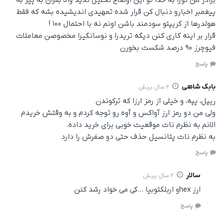
برادر من تورا به خدا تو این اوضاع تحلیل ندید والا بقران به پیر به
پیغمبر اخبارو دنبال کن قرار شده تمهیدی اندیشیده بشه که فقط
هولدرها از کریپتو سودمند باشن اونم نه با احتمال ۱۰۰ !
قرار بر اینه کاری کنن دیگه تریدرا و نوسانگیرا مخصوصن معاملات
فیوچرز ۹۰ درصد شکست بخورن
پاسخ
بابک شاهی
2 سال پیش
ریپل، پپه، و خیلی از رمز ارزا که ترکوندن
ولی من دو رمز ارز آواکس و آوه رو توجه کردم و به وقتش خریدم
الانم به نظرم نات موقعیت خوبی برای خرید داده.
به نظرم نات پتانسیل حذف حتی دو صفرش را دارد
پاسخ
سالار
2 سال پیش
ارز hexو اربلکتوبیا …کی می خواد رشد کنن
پاسخ