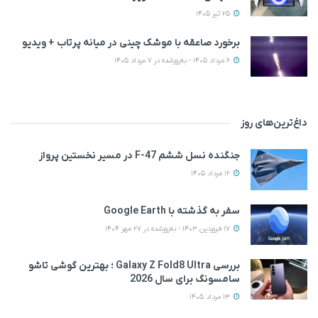
25 تیر 1405
برخورد صاعقه با موشک چینی در میانه پرتاب + ویدیو
6 مرداد 1405 - به‌روزشده در 7 مرداد 1405
داغ‌ترین‌های روز
جنگنده نسل ششم F-47 در مسیر نخستین پرواز
12 مرداد 1405
سفر به گذشته با Google Earth
17 فروردین 1403 - به‌روزشده در 27 مهر 1404
بررسی Galaxy Z Fold8 Ultra ؛ بهترین گوشی تاشو
سامسونگ برای سال 2026
13 مرداد 1405