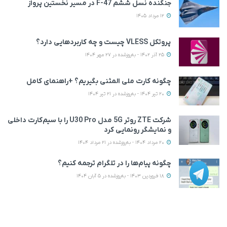
جنگنده نسل ششم F-47 در مسیر نخستین پرواز
12 مرداد 1405
پروتکل VLESS چیست و چه کاربردهایی دارد؟
25 آذر 1402 - به‌روزشده در 27 مهر 1404
چگونه کارت ملی المثنی بگیریم؟ +راهنمای کامل
20 تیر 1404 - به‌روزشده در 21 تیر 1404
شرکت ZTE روتر 5G مدل U30 Pro را با سیم‌کارت داخلی
و نمایشگر رونمایی کرد
20 مرداد 1404 - به‌روزشده در 21 مرداد 1404
چگونه پیام‌ها را در تلگرام ترجمه کنیم؟
18 فروردین 1403 - به‌روزشده در 5 آبان 1404