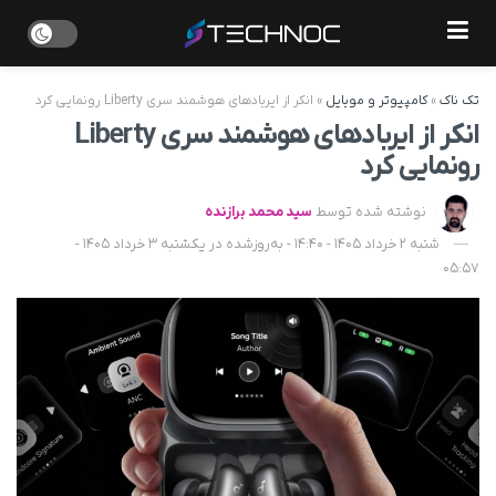
تک ناک
»
کامپیوتر و موبایل
»
انکر از ایربادهای هوشمند سری Liberty رونمایی کرد
انکر از ایربادهای هوشمند سری Liberty
رونمایی کرد
نوشته شده توسط
سید محمد برازنده
شنبه 2 خرداد 1405 - 14:40 - به‌روزشده در یکشنبه 3 خرداد 1405 -
05:57