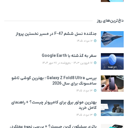
داغ‌ترین‌های روز
جنگنده نسل ششم F-47 در مسیر نخستین پرواز
12 مرداد 1405
سفر به گذشته با Google Earth
17 فروردین 1403 - به‌روزشده در 27 مهر 1404
بررسی Galaxy Z Fold8 Ultra ؛ بهترین گوشی تاشو
سامسونگ برای سال 2026
13 مرداد 1405
بهترین موتور برق برای کامپیوتر چیست؟ + راهنمای
کامل خرید
13 مرداد 1405
باتری سیلیکون کربن چیست؟ + بررسی نحوه عملکرد،