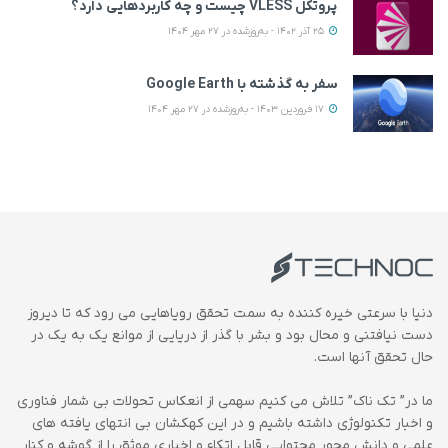
پروتکل VLESS چیست و چه کاربردهایی دارد؟
25 آذر 1402 - به‌روزشده در 27 مهر 1404
سفر به گذشته با Google Earth
17 فروردین 1403 - به‌روزشده در 27 مهر 1404
دنیا با سرعتی خیره کننده به سمت تحقق رویاهایی می رود که تا دیروز
دست نیافتنی و محال بود و بشر با گذر از دریایی از موانع یک به یک در
حال تحقق آنها است.
ما در” تک ناک” تلاش می کنیم سهمی از انعکاس تحولات بی شمار فناوری
و اخبار تکنولوژی داشته باشیم و در این کهکشان بی انتهای یافته های
علمی و دانش محور محتوایی قابل اتکاء و اخباری موثق را از گوشه و کنار