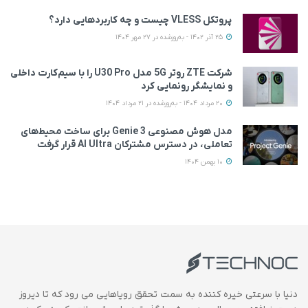
پروتکل VLESS چیست و چه کاربردهایی دارد؟
25 آذر 1402 - به‌روزشده در 27 مهر 1404
شرکت ZTE روتر 5G مدل U30 Pro را با سیم‌کارت داخلی
و نمایشگر رونمایی کرد
20 مرداد 1404 - به‌روزشده در 21 مرداد 1404
مدل هوش مصنوعی Genie 3 برای ساخت محیط‌های
تعاملی، در دسترس مشترکان AI Ultra قرار گرفت
10 بهمن 1404
دنیا با سرعتی خیره کننده به سمت تحقق رویاهایی می رود که تا دیروز