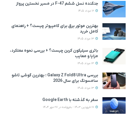
جنگنده نسل ششم F-47 در مسیر نخستین پرواز
12 مرداد 1405
بهترین موتور برق برای کامپیوتر چیست؟ + راهنمای
کامل خرید
13 مرداد 1405
باتری سیلیکون کربن چیست؟ + بررسی نحوه عملکرد،
مزایا و معایب
13 مرداد 1405
بررسی Galaxy Z Fold8 Ultra ؛ بهترین گوشی تاشو
سامسونگ برای سال 2026
13 مرداد 1405
سفر به گذشته با Google Earth
17 فروردین 1403 - به‌روزشده در 27 مهر 1404