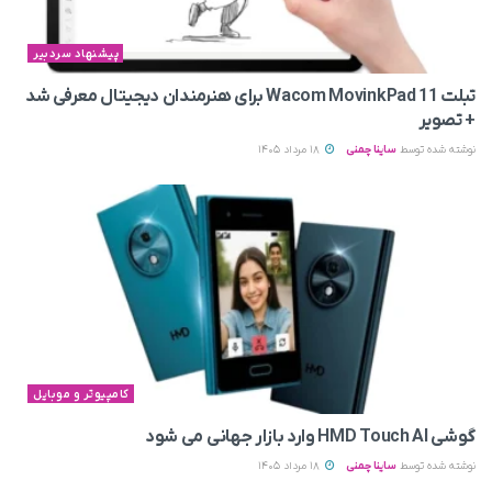
پیشنهاد سردبیر
تبلت Wacom MovinkPad 11 برای هنرمندان دیجیتال معرفی شد
+ تصویر
نوشته شده توسط
ساینا چمنی
18 مرداد 1405
کامپیوتر و موبایل
گوشی HMD Touch AI وارد بازار جهانی می‌ شود
نوشته شده توسط
ساینا چمنی
18 مرداد 1405