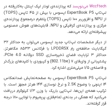
Wccftech می‌نویسد
که پردازنده‌ی لونار لیک اینتل به‌کاررفته در
لپ‌تاپ ExpertBook P5 ایسوس با بیش از ۴۵ تاپس (TOPS)
از NPU و افزون‌بر ۱۰۰ تاپس (TOPS) پلتفرم در‌مجموع پردازنده‌ی
مرکزی و پردازنده‌ی گرافیکی و NPU، قابلیت‌های هوش مصنوعی
پیشرفته‌ای ارائه می‌دهد.
از دیگر مشخصات لپ‌تاپ جدید ایسوس می‌توان به حداکثر ۳۲
گیگابایت حافظه‌ی رم LPDDR5X با فرکانس ۸۵۳۳ مگاهرتز،
حداکثر ۳ ترابایت فضای ذخیره‌سازی SSD دوگانه PCIe 4.0،
پشتیبانی از وای‌فای ۷ (802.11be) و کیبوردی با کلیدهای بزرگ‌تر
و فاصله‌ی ۱/۵ میلی‌متری اشاره کرد.
لپ‌تاپ ExpertBook P5 ایسوس به صفحه‌نمایش ضدانعکاس
۱۴ اینچی با وضوح 2.5K و نرخ نوسازی ۱۴۴ هرتز مجهز است. با
ترکیب همه‌ی این‌ها، لپ‌تاپی باریک با وزن ۱/۳ کیلوگرم دریافت
می‌کنید که همگی در بدنه‌ی تمام‌فلزی پریمیوم با لولایی ۱۸۰ درجه
قرار گرفته‌اند.