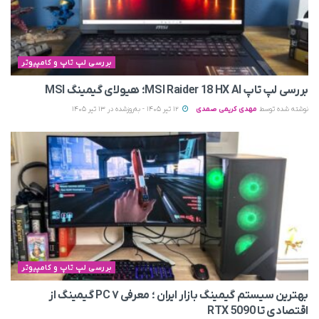
بررسی لپ تاپ و کامپیوتر
بررسی لپ تاپ MSI Raider 18 HX AI؛ هیولای گیمینگ MSI
نوشته شده توسط
مهدی کریمی صمدی
12 تیر 1405 - به‌روزشده در 13 تیر 1405
بررسی لپ تاپ و کامپیوتر
بهترین سیستم گیمینگ بازار ایران ؛ معرفی ۷ PC گیمینگ از
اقتصادی تا RTX 5090