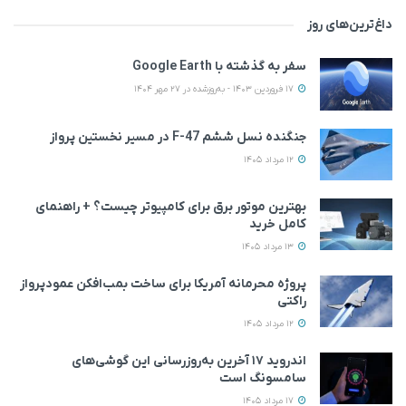
داغ‌ترین‌های روز
سفر به گذشته با Google Earth
17 فروردین 1403 - به‌روزشده در 27 مهر 1404
جنگنده نسل ششم F-47 در مسیر نخستین پرواز
12 مرداد 1405
بهترین موتور برق برای کامپیوتر چیست؟ + راهنمای
کامل خرید
13 مرداد 1405
پروژه محرمانه آمریکا برای ساخت بمب‌افکن عمودپرواز
راکتی
12 مرداد 1405
اندروید ۱۷ آخرین به‌روزرسانی این گوشی‌های
سامسونگ است
17 مرداد 1405