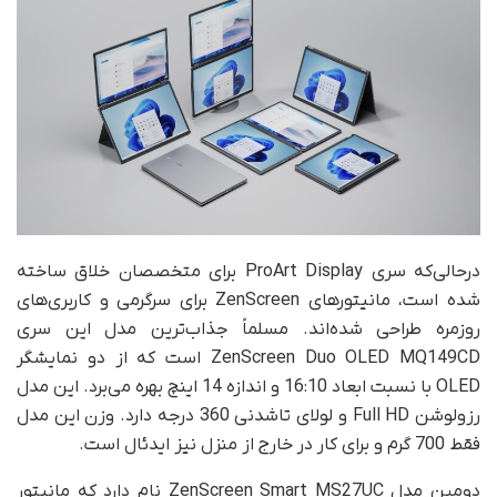
در‌حالی‌که سری ProArt Display برای متخصصان خلاق ساخته
شده است، مانیتورهای ZenScreen برای سرگرمی و کاربری‌های
روزمره طراحی شده‌اند. مسلماً جذاب‌ترین مدل این سری
ZenScreen Duo OLED MQ149CD است که از دو نمایشگر
OLED با نسبت ابعاد 16:10 و اندازه 14 اینچ بهره می‌برد. این مدل
رزولوشن Full HD و لولای تا‌شدنی 360 درجه دارد. وزن این مدل
فقط 700 گرم و برای کار در خارج از منزل نیز ایدئال است.
دومین مدل ZenScreen Smart MS27UC نام دارد که مانیتور