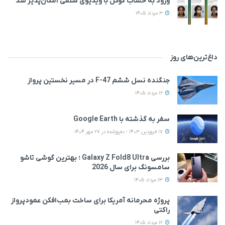
ورود به حساب گوگل با ویدیوی سلفی امکان‌پذیر شد
3 مرداد 1405
داغ‌ترین‌های روز
جنگنده نسل ششم F-47 در مسیر نخستین پرواز
12 مرداد 1405
سفر به گذشته با Google Earth
17 فروردین 1403 - به‌روزشده در 27 مهر 1404
بررسی Galaxy Z Fold8 Ultra ؛ بهترین گوشی تاشو
سامسونگ برای سال 2026
13 مرداد 1405
پروژه محرمانه آمریکا برای ساخت بمب‌افکن عمودپرواز
راکتی
12 مرداد 1405