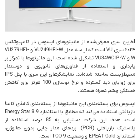
آخرین سری معرفی‌شده از مانیتورهای ایسوس در کامپیوتکس
۲۰۲۴ سری VU است که از سه مدل VU249HFI-W و VU279HFI-
W و VU34WCIP-W تشکیل شده است. این مانیتورها با تمرکز بر
پایداری و استفاده از فناوری‌های نانو‌یون و دوستدار
محیط‌زیست ساخته شده‌اند. نمایشگرهای این سری با پنل IPS
برای زوایای دید گسترده و نرخ نوسازی 100 هرتز برای کاهش
خستگی چشم همراه هستند.
ایسوس برای بسته‌بندی این مانیتورها از بسته‌بندی کاغذی کاملاً
بازیافتی استفاده می‌کند که مطابق با استاندارد Energy Star 8.9
است. هدف این شرکت دستیابی به 85 درصد استفاده از
پلاستیک بازیافتی (PCR)، بردهای مدار چاپی بدون هالوژن،
استاندارد EPEAT Gold و وضعیت TCO 9 است.