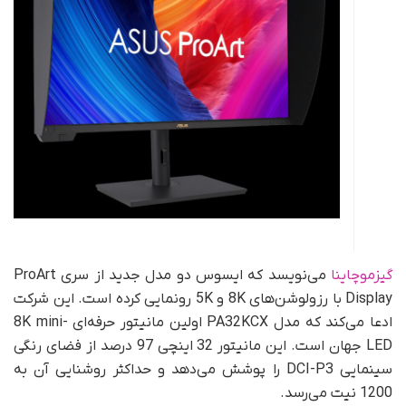
گیزموچاینا
می‌نویسد که ایسوس دو مدل جدید از سری ProArt
Display با رزولوشن‌های 8K و 5K رونمایی کرده است. این شرکت
ادعا می‌کند که مدل PA32KCX اولین مانیتور حرفه‌ای 8K mini-
LED جهان است. این مانیتور 32 اینچی 97 درصد از فضای رنگی
سینمایی DCI-P3 را پوشش می‌دهد و حداکثر روشنایی آن به
1200 نیت می‌رسد.