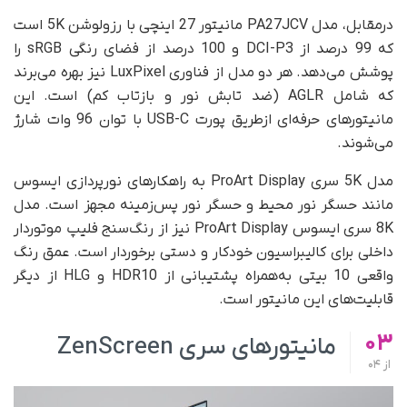
درمقابل، مدل PA27JCV مانیتور 27 اینچی با رزولوشن 5K است
که 99 درصد از DCI-P3 و 100 درصد از فضای رنگی sRGB را
پوشش می‌دهد. هر دو مدل از فناوری LuxPixel نیز بهره می‌برند
که شامل AGLR (ضد تابش نور و بازتاب کم) است. این
مانیتورهای حرفه‌ای از‌طریق پورت USB-C با توان 96 وات شارژ
می‌شوند.
مدل 5K سری ProArt Display به راهکارهای نورپردازی ایسوس
مانند حسگر نور محیط و حسگر نور پس‌زمینه مجهز است. مدل
8K سری ایسوس ProArt Display نیز از رنگ‌سنج فلیپ موتوردار
داخلی برای کالیبراسیون خودکار و دستی برخوردار است. عمق رنگ
واقعی 10 بیتی به‌همراه پشتیبانی از HDR10 و HLG از دیگر
قابلیت‌های این مانیتور است.
03
مانیتورهای سری ZenScreen
از
04