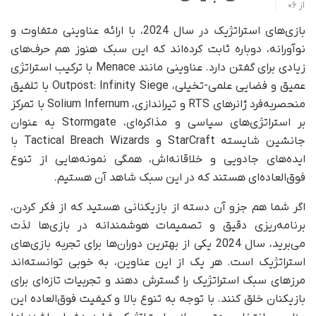
از
06
بازی‌های استراتژیک در سال 2024، با ارائه عناوینی متفاوت و
نوآورانه، دوباره ثابت کرده‌اند که این سبک هنوز هم حرف‌های
زیادی برای گفتن دارد. عناوینی مانند Menace با ترکیب استراتژی
عمیق و فضایی علمی-تخیلی، Outpost: Infinity Siege با تلفیق
منحصربه‌فرد ژانرهای RTS و تیراندازی، Solium Infernum با تمرکز
بر استراتژی‌های سیاسی و مذاکره‌ای، Stormgate به عنوان
جانشین شایسته StarCraft و Tactical Breach Wizards با
ایده‌های جادویی و خلاقانه‌اش، همگی نمونه‌هایی از تنوع
فوق‌العاده‌ای هستند که در این سبک شاهد آن هستیم.
اگر شما هم جزو آن دسته از بازیکنانی هستید که از فکر کردن،
برنامه‌ریزی دقیق و تصمیمات هوشمندانه در بازی‌ها لذت
می‌برید، سال 2024 یکی از بهترین دوران‌ها برای تجربه بازی‌های
استراتژیک است. هر یک از این عناوین، به خوبی توانسته‌اند
مرزهای سبک استراتژیک را گسترش دهند و تجربیات تازه‌ای برای
بازیکنان خلق کنند. با توجه به تنوع بالا و کیفیت فوق‌العاده این