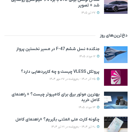
شد + تصویر
27 تیر 1405
داغ‌ترین‌های روز
جنگنده نسل ششم F-47 در مسیر نخستین پرواز
12 مرداد 1405
پروتکل VLESS چیست و چه کاربردهایی دارد؟
25 آذر 1402 - به‌روزشده در 27 مهر 1404
بهترین موتور برق برای کامپیوتر چیست؟ + راهنمای
کامل خرید
13 مرداد 1405
چگونه کارت ملی المثنی بگیریم؟ +راهنمای کامل
20 تیر 1404 - به‌روزشده در 21 تیر 1404